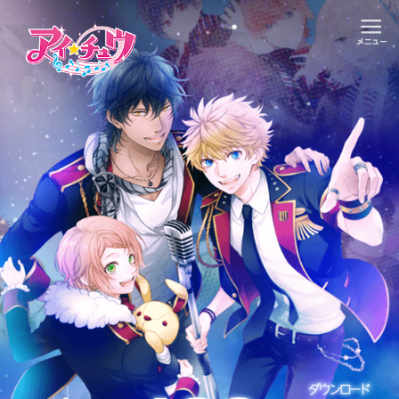
TOP
お知らせ
アイ★チュウとは
ユニット&キャラクター
アプリゲーム
イベント・キャンペーン
ミュージック
グッズ・本
ギャラリー