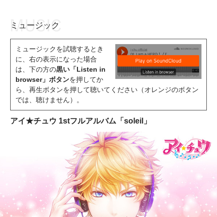
ミュージック
お知らせ
TOP
ミュージックを試聴するとき
アイ★チュウとは
お知らせ
に、右の表示になった場合
は、下の方の
黒い「Listen in
ユニット&キャラクター
アイ★チュウとは
browser」ボタン
を押してか
ら、再生ボタンを押して聴いてください（オレンジのボタン
アプリゲーム
ユニット&キャラクター
では、聴けません）。
イベント・キャンペーン
アプリゲーム
アイ★チュウ 1stフルアルバム「soleil」
ミュージック
イベント・キャンペーン
グッズ・本
ミュージック
ギャラリー
グッズ・本
ギャラリー