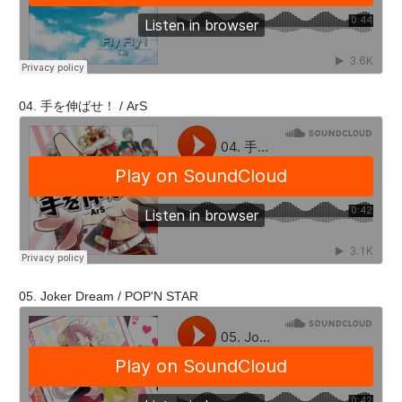
04. 手を伸ばせ！ / ArS
05. Joker Dream / POP'N STAR