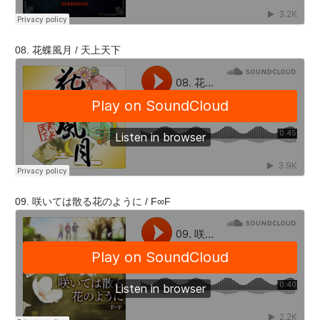
08. 花蝶風月 / 天上天下
09. 咲いては散る花のように / F∞F