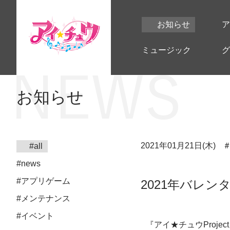
お知らせ
ア
ミュージック
グ
お知らせ
2021年01月21日(木)
#all
#news
#アプリゲーム
2021年バレ
#メンテナンス
#イベント
『アイ★チュウProj