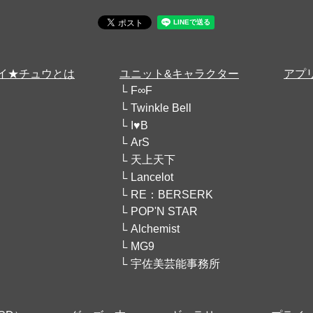
イ★チュウとは
ユニット&キャラクター
アプ
F∞F
Twinkle Bell
I♥B
ArS
天上天下
Lancelot
RE：BERSERK
POP'N STAR
Alchemist
MG9
宇佐美芸能事務所