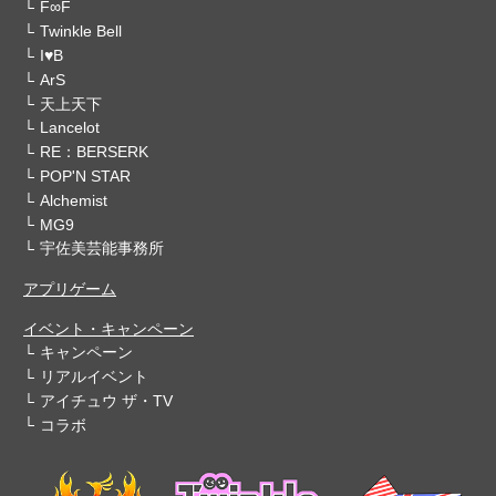
F∞F
Twinkle Bell
I♥B
ArS
天上天下
Lancelot
RE：BERSERK
POP'N STAR
Alchemist
MG9
宇佐美芸能事務所
アプリゲーム
イベント・キャンペーン
キャンペーン
リアルイベント
アイチュウ ザ・TV
コラボ