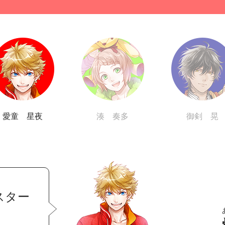
愛童 星夜
湊 奏多
御剣 晃
スター
！