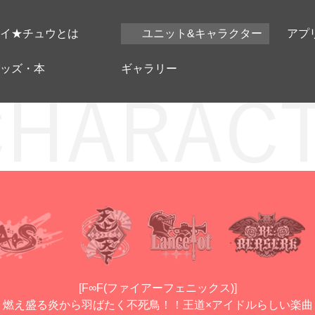
イ★チュウとは
ユニット&キャラクター
アプ
ッズ・本
ギャラリー
[F∞F(ファイアーフェニックス)]
燃え盛る炎から羽ばたく不死鳥！！王道×アイドルらしい楽曲