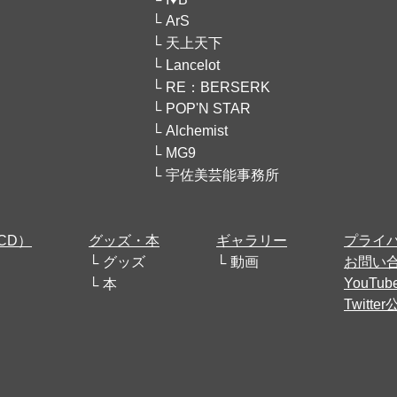
ArS
天上天下
Lancelot
RE：BERSERK
POP'N STAR
Alchemist
MG9
宇佐美芸能事務所
CD）
グッズ・本
ギャラリー
プライ
グッズ
動画
お問い
YouT
本
Twitt