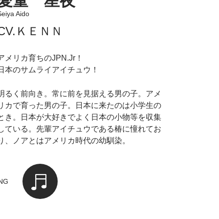
愛童 星夜
Seiya Aido
CV.ＫＥＮＮ
アメリカ育ちのJPN.Jr！
日本のサムライアイチュウ！
明るく前向き。常に前を見据える男の子。アメ
リカで育った男の子。日本に来たのは小学生の
とき。日本が大好きでよく日本の小物等を収集
している。先輩アイチュウである椿に憧れてお
り、ノアとはアメリカ時代の幼馴染。
NG