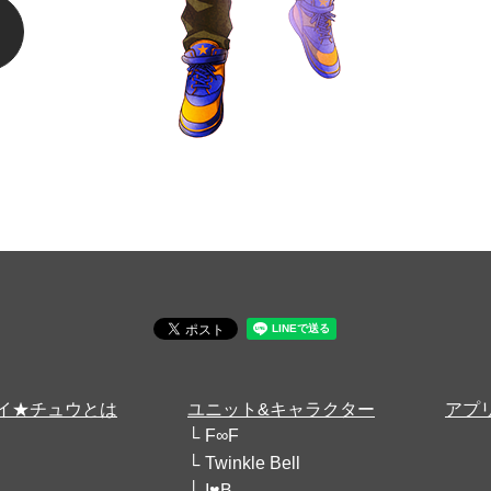
イ★チュウとは
ユニット&キャラクター
アプ
F∞F
Twinkle Bell
I♥B