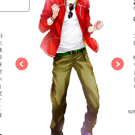
]
生
歳
日
座
型
ｍ
ｇ
究
イ
く
SO
貴