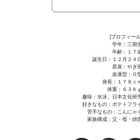
[プロフィール
学年：三期
年齢：１７
誕生日：１２月２４
星座：やぎ
血液型：Ｏ
身長：１７８ｃ
体重：６３Ｋ
趣味：水泳、日本文化研
好きなもの：ポテトフラ
苦手なもの：こんにゃ
家族構成：父・母・姉