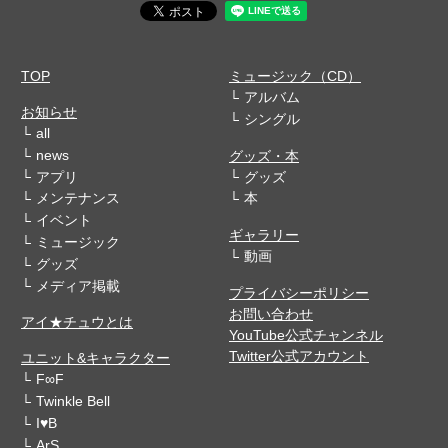
TOP
ミュージック（CD）
アルバム
お知らせ
シングル
all
news
グッズ・本
アプリ
グッズ
メンテナンス
本
イベント
ギャラリー
ミュージック
動画
グッズ
メディア掲載
プライバシーポリシー
お問い合わせ
アイ★チュウとは
YouTube公式チャンネル
Twitter公式アカウント
ユニット&キャラクター
F∞F
Twinkle Bell
I♥B
ArS