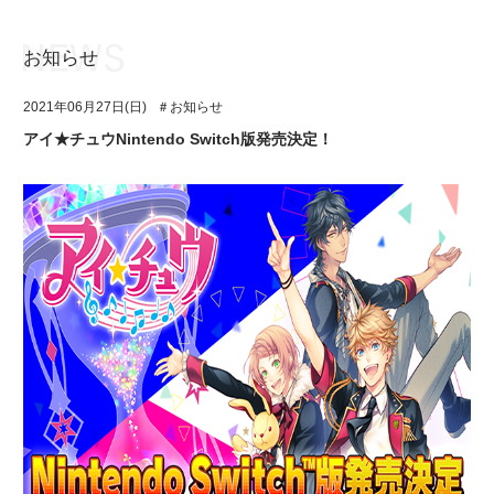
お知らせ
お知らせ
TOP
2021年06月27日(日)
＃お知らせ
アイ★チュウとは
お知らせ
アイ★チュウNintendo Switch版発売決定！
ユニット&キャラクター
アイ★チュウとは
アプリゲーム
ユニット&キャラクター
イベント・キャンペーン
アプリゲーム
ミュージック
イベント・キャンペーン
グッズ・本
ミュージック
ギャラリー
グッズ・本
ギャラリー