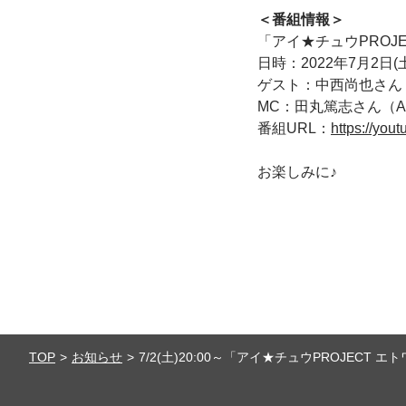
＜番組情報＞
「アイ★チュウPROJE
日時：2022年7月2日(
ゲスト：中西尚也さん（
MC：田丸篤志さん（A
番組URL：
https://yo
お楽しみに♪
TOP
お知らせ
7/2(土)20:00～「アイ★チュウPROJECT