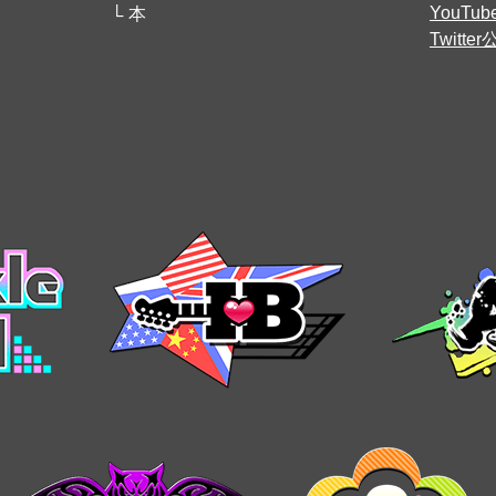
YouT
本
Twitt