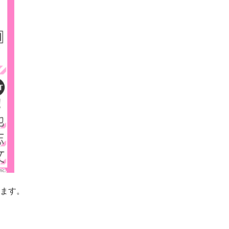
します。
、