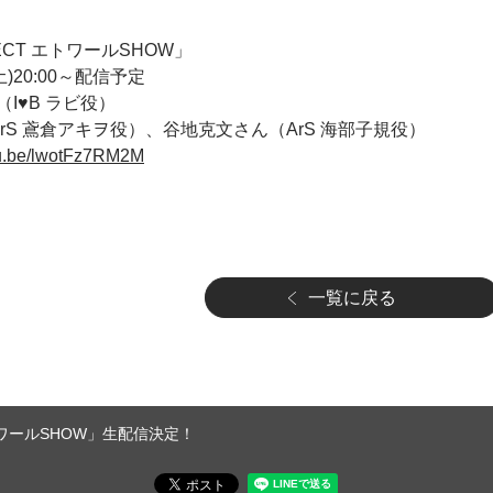
CT エトワールSHOW」
土)20:00～配信予定
I♥B ラビ役）
rS 鳶倉アキヲ役）、谷地克文さん（ArS 海部子規役）
utu.be/lwotFz7RM2M
一覧に戻る
 エトワールSHOW」生配信決定！