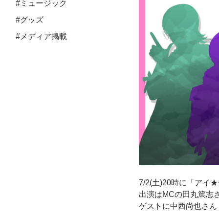
#ミュージック
#グッズ
#メディア掲載
7/2(土)20時に「ア
出演はMCの田丸篤志さ
ゲストに中西尚也さん（