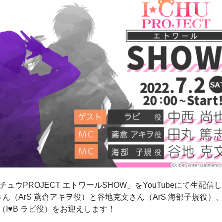
イ★チュウPROJECT エトワールSHOW」をYouTubeにて生配信
ん（ArS 鳶倉アキヲ役）と谷地克文さん（ArS 海部子規役）
I♥B ラビ役）をお迎えします！