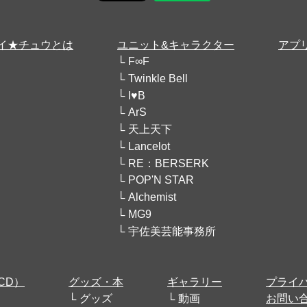
イ★チュウとは
ユニット&キャラクター
アプ
F∞F
Twinkle Bell
I♥B
ArS
天上天下
Lancelot
RE：BERSERK
POP'N STAR
Alchemist
MG9
宇佐美芸能事務所
CD）
グッズ・本
ギャラリー
プライ
グッズ
動画
お問い