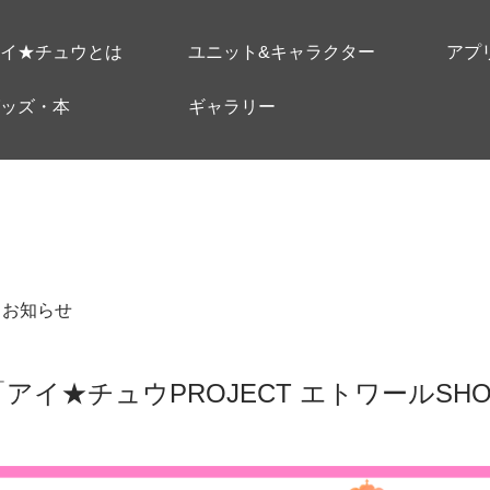
イ★チュウとは
ユニット&キャラクター
アプ
ッズ・本
ギャラリー
＃お知らせ
00～「アイ★チュウPROJECT エトワール