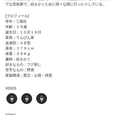
アな芸術家で、絵をかくために様々な国に行ったりしている。
[プロフィール]
学年：三期生
年齢：１９歳
誕生日：１０月１６日
星座：てんびん座
血液型：ＡＢ型
身長：１７９ｃｍ
体重：５９Ｋｇ
趣味：絵をかく
好きなもの：フグ刺し
苦手なもの：野菜
家族構成：親父・お袋・姉貴
VOICE