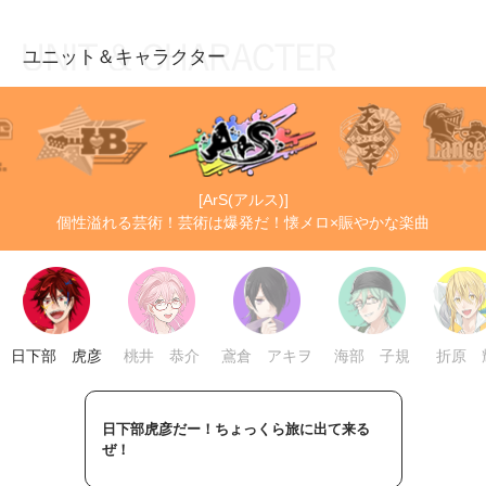
ユニット＆キャラクター
お知らせ
TOP
アイ★チュウとは
お知らせ
ユニット&キャラクター
アイ★チュウとは
[ArS(アルス)]
アプリゲーム
ユニット&キャラクター
個性溢れる芸術！芸術は爆発だ！懐メロ×賑やかな楽曲
イベント・キャンペーン
アプリゲーム
ミュージック
イベント・キャンペーン
グッズ・本
ミュージック
日下部 虎彦
桃井 恭介
鳶倉 アキヲ
海部 子規
折原 
ギャラリー
グッズ・本
ギャラリー
日下部虎彦だー！ちょっくら旅に出て来る
ぜ！