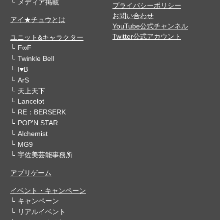
メディア掲載
プライバシーポリシー
お問い合わせ
アイ★チュウとは
YouTube公式チャンネル
Twitter公式アカウント
ユニット&キャラクター
F∞F
Twinkle Bell
I♥B
ArS
天上天下
Lancelot
RE：BERSERK
POP'N STAR
Alchemist
MG9
宇佐美芸能事務所
アプリゲーム
イベント・キャンペーン
キャンペーン
リアルイベント