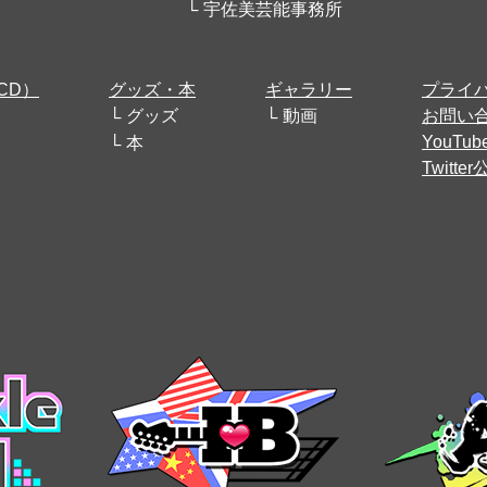
宇佐美芸能事務所
CD）
グッズ・本
ギャラリー
プライ
グッズ
動画
お問い
YouT
本
Twitt