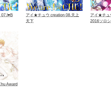
07.I♥B
アイ★チュウ creation 08.天上
アイ★チュウ 
天下
2016ソロ
 Award