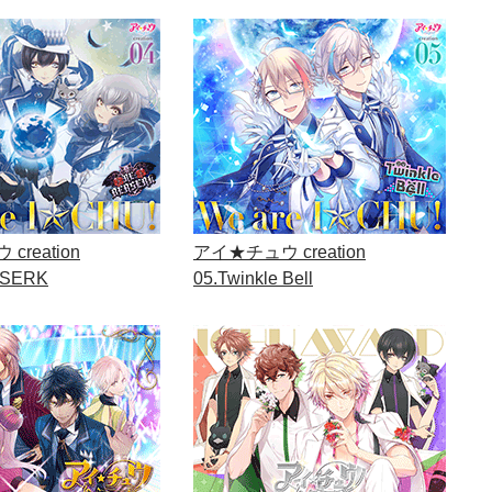
reation
アイ★チュウ creation
RSERK
05.Twinkle Bell