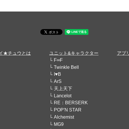
イ★チュウとは
ユニット&キャラクター
アプ
F∞F
Twinkle Bell
I♥B
ArS
天上天下
Lancelot
RE：BERSERK
POP'N STAR
Alchemist
MG9