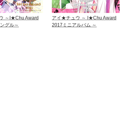
～I★Chu Award
アイ★チュウ ～ I★Chu Award
シングル～
2017ミニアルバム ～