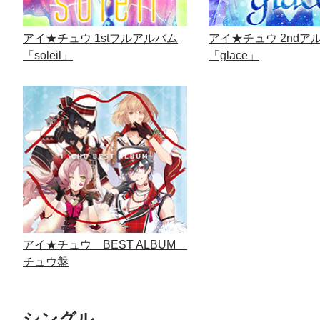
アイ★チュウ 1stフルアルバム
アイ★チュウ 2ndア
「soleil」
「glace」
アイ★チュウ BEST ALBUM
チュウ盤
シングル