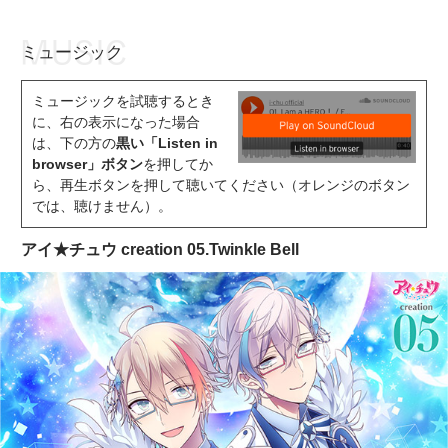
ミュージック
お知らせ
TOP
ミュージックを試聴するとき
アイ★チュウとは
お知らせ
に、右の表示になった場合
は、下の方の
黒い「Listen in
ユニット&キャラクター
アイ★チュウとは
browser」ボタン
を押してか
ら、再生ボタンを押して聴いてください（オレンジのボタン
アプリゲーム
ユニット&キャラクター
では、聴けません）。
イベント・キャンペーン
アプリゲーム
アイ★チュウ creation 05.Twinkle Bell
ミュージック
イベント・キャンペーン
グッズ・本
ミュージック
ギャラリー
グッズ・本
ギャラリー