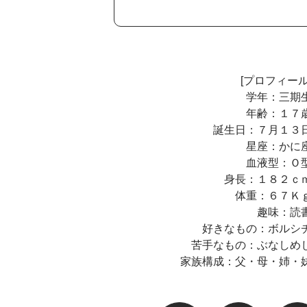
[プロフィール
学年：三期
年齢：１７
誕生日：７月１３
星座：かに
血液型：Ｏ
身長：１８２ｃ
体重：６７Ｋ
趣味：読
好きなもの：ボルシ
苦手なもの：ぶなしめ
家族構成：父・母・姉・