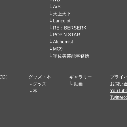
ArS
天上天下
Lancelot
RE：BERSERK
POP'N STAR
Alchemist
MG9
宇佐美芸能事務所
CD）
グッズ・本
ギャラリー
プライ
グッズ
動画
お問い
YouT
本
Twitt