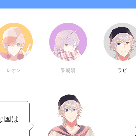
レオン
黎朝陽
ラビ
な国は