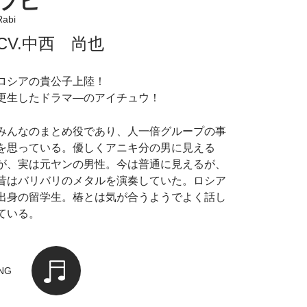
ラビ
Rabi
CV.中西 尚也
ロシアの貴公子上陸！
更生したドラマ―のアイチュウ！
みんなのまとめ役であり、人一倍グループの事
を思っている。優しくアニキ分の男に見える
が、実は元ヤンの男性。今は普通に見えるが、
昔はバリバリのメタルを演奏していた。ロシア
出身の留学生。椿とは気が合うようでよく話し
ている。
NG