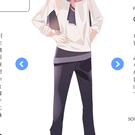
]
生
歳
日
座
型
ｍ
ｇ
書
チ
じ
妹
SO