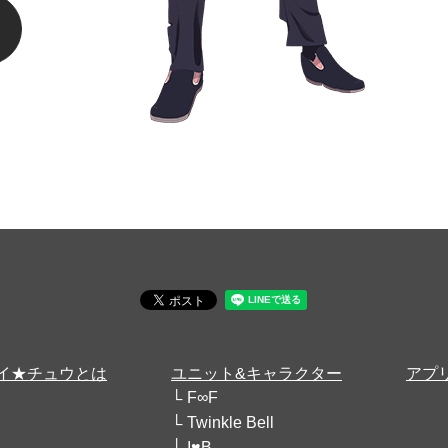
イ★チュウとは
ユニット&キャラクター
アプ
F∞F
Twinkle Bell
I♥B