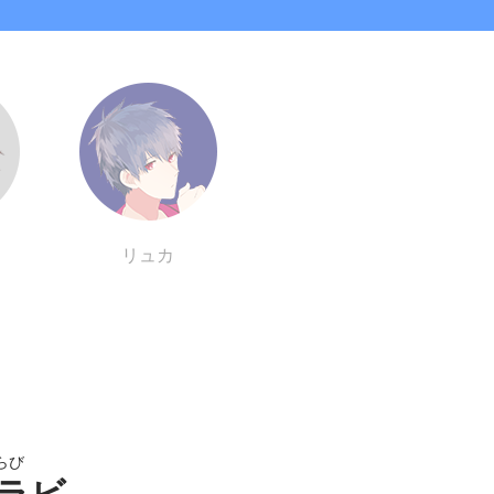
リュカ
らび