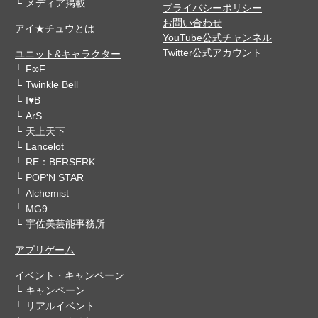
メディア掲載
プライバシーポリシー
お問い合わせ
アイ★チュウとは
YouTube公式チャンネル
Twitter公式アカウント
ユニット&キャラクター
F∞F
Twinkle Bell
I♥B
ArS
天上天下
Lancelot
RE：BERSERK
POP'N STAR
Alchemist
MG9
宇佐美芸能事務所
アプリゲーム
イベント・キャンペーン
キャンペーン
リアルイベント