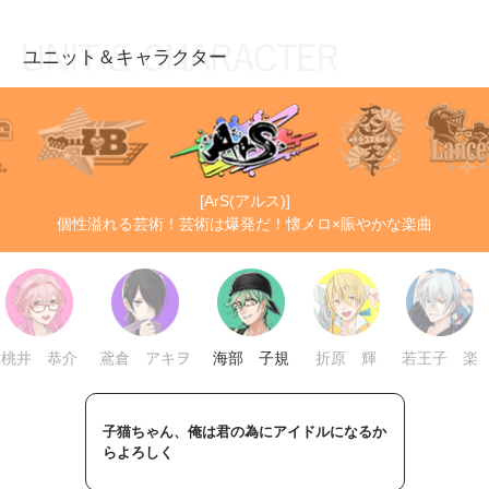
ユニット＆キャラクター
お知らせ
TOP
アイ★チュウとは
お知らせ
ユニット&キャラクター
アイ★チュウとは
[ArS(アルス)]
アプリゲーム
ユニット&キャラクター
個性溢れる芸術！芸術は爆発だ！懐メロ×賑やかな楽曲
イベント・キャンペーン
アプリゲーム
ミュージック
イベント・キャンペーン
グッズ・本
ミュージック
桃井 恭介
鳶倉 アキヲ
海部 子規
折原 輝
若王子 楽
ギャラリー
グッズ・本
ギャラリー
子猫ちゃん、俺は君の為にアイドルになるか
らよろしく