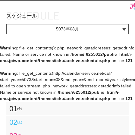
スケジュール
お知らせ
TOP
5073年08月
アイ★チュウとは
お知らせ
ユニット&キャラクター
アイ★チュウとは
Warning
: file_get_contents(): php_network_getaddresses: getaddrinfo
failed: Name or service not known in
/home/r6255012/public_html/i-
アプリゲーム
ユニット&キャラクター
chu.jp/wp-content/themes/ichu/archive-schedule.php
on line
121
イベント・キャンペーン
アプリゲーム
Warning
: file_get_contents(http://calendar-service.net/cal?
start_year=5073&start_mon=08&end_year=&end_mon=&year_style=nor
ミュージック
イベント・キャンペーン
failed to open stream: php_network_getaddresses: getaddrinfo failed:
Name or service not known in
/home/r6255012/public_html/i-
グッズ・本
ミュージック
chu.jp/wp-content/themes/ichu/archive-schedule.php
on line
121
ギャラリー
グッズ・本
01
(金)
ギャラリー
02
(土)