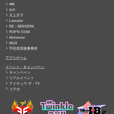
I♥B
ArS
天上天下
Lancelot
RE：BERSERK
POP'N STAR
Alchemist
MG9
宇佐美芸能事務所
アプリゲーム
イベント・キャンペーン
キャンペーン
リアルイベント
アイチュウ ザ・TV
コラボ