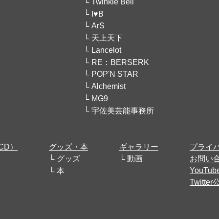
Twinkle Bell
I♥B
ArS
天上天下
Lancelot
RE：BERSERK
POP'N STAR
Alchemist
MG9
宇佐美芸能事務所
CD）
グッズ・本
ギャラリー
プライ
グッズ
動画
お問い
YouT
本
Twitt