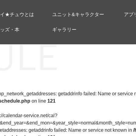
イ★チュウとは
ユニット&キャラクター
アプ
ッズ・本
ギャラリー
 php_network_getaddresses: getaddrinfo failed: Name or service
-schedule.php
on line
121
p://calendar-service.net/cal?
8&end_year=&end_mon=&year_style=normal&month_style=numer
taddresses: getaddrinfo failed: Name or service not known in
/