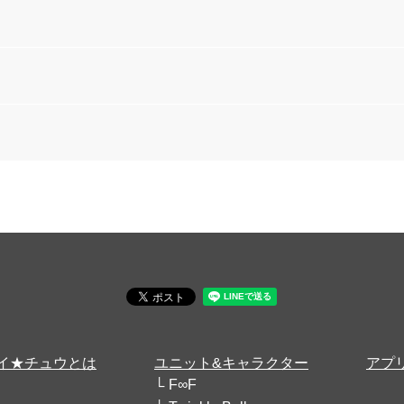
イ★チュウとは
ユニット&キャラクター
アプ
F∞F