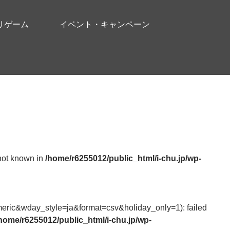
リゲーム
イベント・キャンペーン
 not known in
/home/r6255012/public_html/i-chu.jp/wp-
ic&wday_style=ja&format=csv&holiday_only=1): failed
home/r6255012/public_html/i-chu.jp/wp-