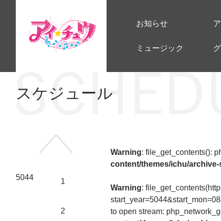
お知らせ
ア
ミュージック
グ
スケジュール
前の年へ
Warning
: file_get_contents():
content/themes/ichu/archive
5044
1
Warning
: file_get_contents(htt
start_year=5044&start_mon=0
2
to open stream: php_network_ge