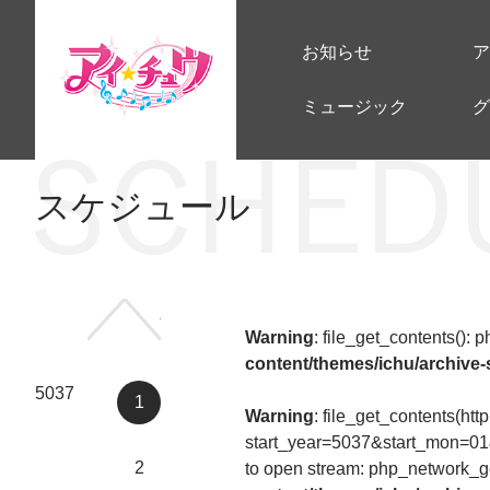
お知らせ
ア
ミュージック
グ
スケジュール
前の年へ
Warning
: file_get_contents():
content/themes/ichu/archive
5037
1
Warning
: file_get_contents(htt
start_year=5037&start_mon=0
2
to open stream: php_network_ge