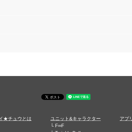
イ★チュウとは
ユニット&キャラクター
アプ
F∞F