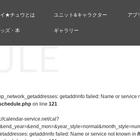
イ★チュウとは
ユニット&キャラクター
アプ
ッズ・本
ギャラリー
 php_network_getaddresses: getaddrinfo failed: Name or service
-schedule.php
on line
121
p://calendar-service.net/cal?
1&end_year=&end_mon=&year_style=normal&month_style=numer
taddresses: getaddrinfo failed: Name or service not known in
/