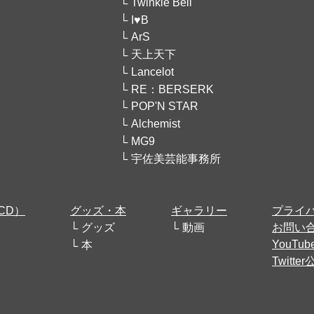
Twinkle Bell
I♥B
ArS
天上天下
Lancelot
RE：BERSERK
POP'N STAR
Alchemist
MG9
宇佐美芸能事務所
CD）
グッズ・本
ギャラリー
プライ
グッズ
動画
お問い
YouT
本
Twitt