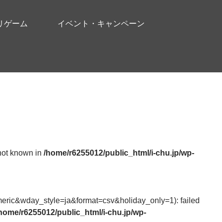
リゲーム
イベント・キャンペーン
 not known in
/home/r6255012/public_html/i-chu.jp/wp-
ic&wday_style=ja&format=csv&holiday_only=1): failed
home/r6255012/public_html/i-chu.jp/wp-