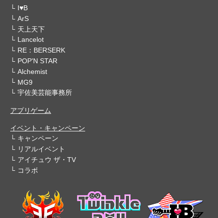
I♥B
ArS
天上天下
Lancelot
RE：BERSERK
POP'N STAR
Alchemist
MG9
宇佐美芸能事務所
アプリゲーム
イベント・キャンペーン
キャンペーン
リアルイベント
アイチュウ ザ・TV
コラボ