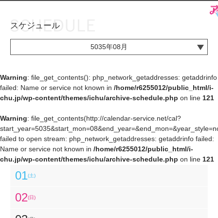
スケジュール
お知らせ
TOP
5035年08月
アイ★チュウとは
お知らせ
ユニット&キャラクター
アイ★チュウとは
Warning
: file_get_contents(): php_network_getaddresses: getaddrinfo
failed: Name or service not known in
/home/r6255012/public_html/i-
アプリゲーム
ユニット&キャラクター
chu.jp/wp-content/themes/ichu/archive-schedule.php
on line
121
イベント・キャンペーン
アプリゲーム
Warning
: file_get_contents(http://calendar-service.net/cal?
start_year=5035&start_mon=08&end_year=&end_mon=&year_style=nor
ミュージック
イベント・キャンペーン
failed to open stream: php_network_getaddresses: getaddrinfo failed:
Name or service not known in
/home/r6255012/public_html/i-
グッズ・本
ミュージック
chu.jp/wp-content/themes/ichu/archive-schedule.php
on line
121
ギャラリー
グッズ・本
01
(土)
ギャラリー
02
(日)