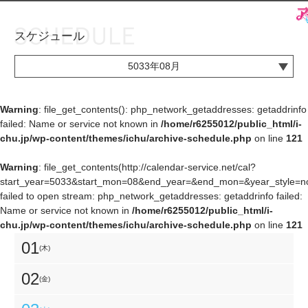
スケジュール
お知らせ
TOP
5033年08月
アイ★チュウとは
お知らせ
ユニット&キャラクター
アイ★チュウとは
Warning
: file_get_contents(): php_network_getaddresses: getaddrinfo
failed: Name or service not known in
/home/r6255012/public_html/i-
アプリゲーム
ユニット&キャラクター
chu.jp/wp-content/themes/ichu/archive-schedule.php
on line
121
イベント・キャンペーン
アプリゲーム
Warning
: file_get_contents(http://calendar-service.net/cal?
start_year=5033&start_mon=08&end_year=&end_mon=&year_style=nor
ミュージック
イベント・キャンペーン
failed to open stream: php_network_getaddresses: getaddrinfo failed:
Name or service not known in
/home/r6255012/public_html/i-
グッズ・本
ミュージック
chu.jp/wp-content/themes/ichu/archive-schedule.php
on line
121
ギャラリー
グッズ・本
01
(木)
ギャラリー
02
(金)