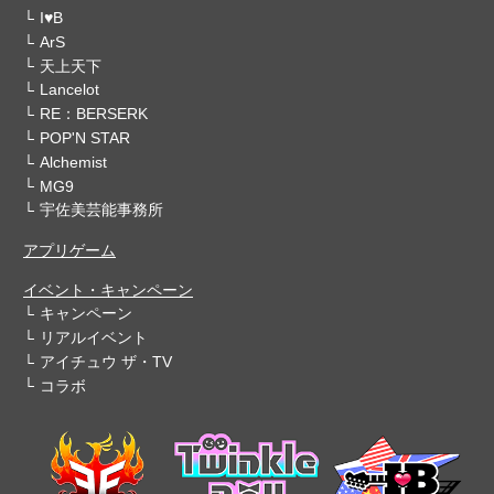
I♥B
ArS
天上天下
Lancelot
RE：BERSERK
POP'N STAR
Alchemist
MG9
宇佐美芸能事務所
アプリゲーム
イベント・キャンペーン
キャンペーン
リアルイベント
アイチュウ ザ・TV
コラボ