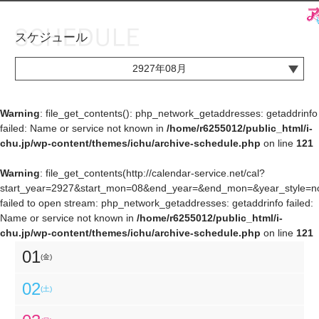
スケジュール
お知らせ
TOP
2927年08月
アイ★チュウとは
お知らせ
ユニット&キャラクター
アイ★チュウとは
Warning
: file_get_contents(): php_network_getaddresses: getaddrinfo
failed: Name or service not known in
/home/r6255012/public_html/i-
アプリゲーム
ユニット&キャラクター
chu.jp/wp-content/themes/ichu/archive-schedule.php
on line
121
イベント・キャンペーン
アプリゲーム
Warning
: file_get_contents(http://calendar-service.net/cal?
start_year=2927&start_mon=08&end_year=&end_mon=&year_style=nor
ミュージック
イベント・キャンペーン
failed to open stream: php_network_getaddresses: getaddrinfo failed:
Name or service not known in
/home/r6255012/public_html/i-
グッズ・本
ミュージック
chu.jp/wp-content/themes/ichu/archive-schedule.php
on line
121
ギャラリー
グッズ・本
01
(金)
ギャラリー
02
(土)