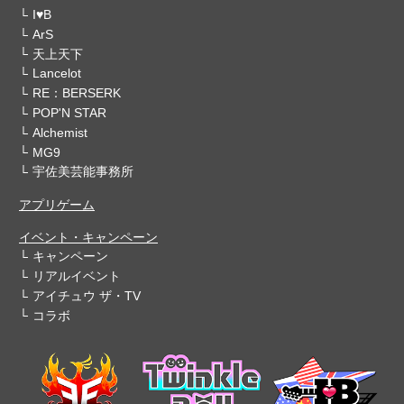
I♥B
ArS
天上天下
Lancelot
RE：BERSERK
POP'N STAR
Alchemist
MG9
宇佐美芸能事務所
アプリゲーム
イベント・キャンペーン
キャンペーン
リアルイベント
アイチュウ ザ・TV
コラボ