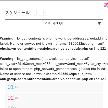
スケジュール
お知らせ
TOP
2916年08月
アイ★チュウとは
お知らせ
ユニット&キャラクター
アイ★チュウとは
Warning
: file_get_contents(): php_network_getaddresses: getaddrinfo
failed: Name or service not known in
/home/r6255012/public_html/i-
アプリゲーム
ユニット&キャラクター
chu.jp/wp-content/themes/ichu/archive-schedule.php
on line
121
イベント・キャンペーン
アプリゲーム
Warning
: file_get_contents(http://calendar-service.net/cal?
start_year=2916&start_mon=08&end_year=&end_mon=&year_style=nor
ミュージック
イベント・キャンペーン
failed to open stream: php_network_getaddresses: getaddrinfo failed:
Name or service not known in
/home/r6255012/public_html/i-
グッズ・本
ミュージック
chu.jp/wp-content/themes/ichu/archive-schedule.php
on line
121
ギャラリー
グッズ・本
01
(土)
ギャラリー
02
(日)