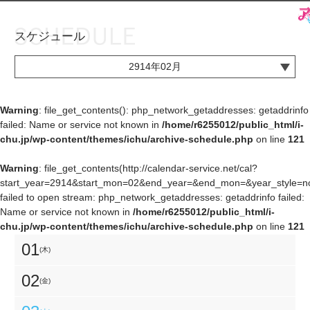
スケジュール
お知らせ
TOP
2914年02月
アイ★チュウとは
お知らせ
ユニット&キャラクター
アイ★チュウとは
Warning
: file_get_contents(): php_network_getaddresses: getaddrinfo
failed: Name or service not known in
/home/r6255012/public_html/i-
アプリゲーム
ユニット&キャラクター
chu.jp/wp-content/themes/ichu/archive-schedule.php
on line
121
イベント・キャンペーン
アプリゲーム
Warning
: file_get_contents(http://calendar-service.net/cal?
start_year=2914&start_mon=02&end_year=&end_mon=&year_style=nor
ミュージック
イベント・キャンペーン
failed to open stream: php_network_getaddresses: getaddrinfo failed:
Name or service not known in
/home/r6255012/public_html/i-
グッズ・本
ミュージック
chu.jp/wp-content/themes/ichu/archive-schedule.php
on line
121
ギャラリー
グッズ・本
01
(木)
ギャラリー
02
(金)