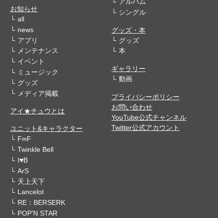
アルバム
お知らせ
シングル
all
news
グッズ・本
アプリ
グッズ
メンテナンス
本
イベント
ギャラリー
ミュージック
動画
グッズ
メディア掲載
プライバシーポリシー
お問い合わせ
アイ★チュウとは
YouTube公式チャンネル
Twitter公式アカウント
ユニット&キャラクター
F∞F
Twinkle Bell
I♥B
ArS
天上天下
Lancelot
RE：BERSERK
POP'N STAR