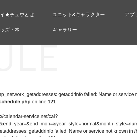
イ★チュウとは
ユニット&キャラクター
アプ
ッズ・本
ギャラリー
 php_network_getaddresses: getaddrinfo failed: Name or service
-schedule.php
on line
121
p://calendar-service.net/cal?
8&end_year=&end_mon=&year_style=normal&month_style=numer
taddresses: getaddrinfo failed: Name or service not known in
/