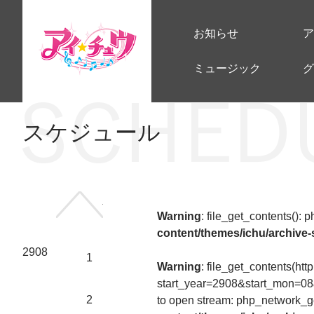
お知らせ
ア
ミュージック
グ
スケジュール
前の年へ
Warning
: file_get_contents():
content/themes/ichu/archive
2908
1
Warning
: file_get_contents(htt
start_year=2908&start_mon=0
2
to open stream: php_network_ge