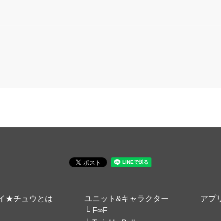
イ★チュウとは
ユニット&キャラクター
アプ
F∞F