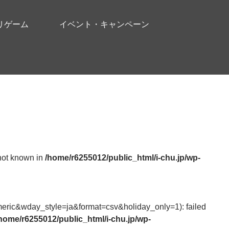
リゲーム
イベント・キャンペーン
 not known in
/home/r6255012/public_html/i-chu.jp/wp-
ic&wday_style=ja&format=csv&holiday_only=1): failed
home/r6255012/public_html/i-chu.jp/wp-