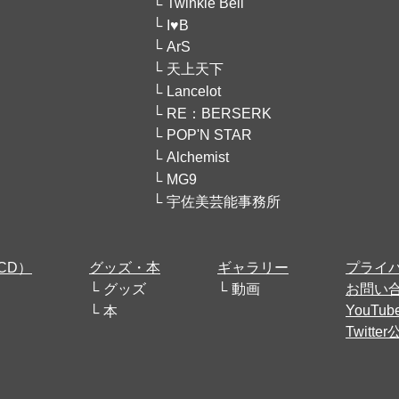
Twinkle Bell
I♥B
ArS
天上天下
Lancelot
RE：BERSERK
POP'N STAR
Alchemist
MG9
宇佐美芸能事務所
CD）
グッズ・本
ギャラリー
プライ
グッズ
動画
お問い
YouT
本
Twitt