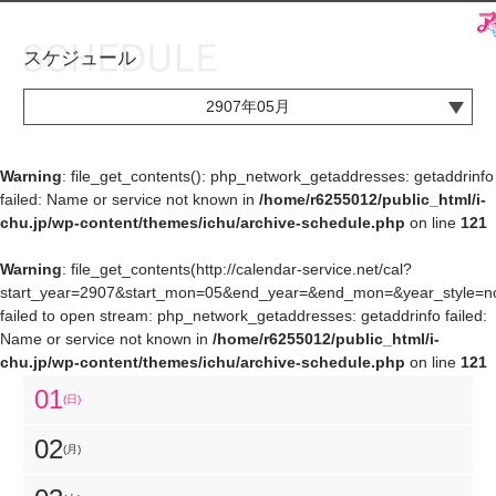
スケジュール
お知らせ
TOP
2907年05月
アイ★チュウとは
お知らせ
ユニット&キャラクター
アイ★チュウとは
Warning
: file_get_contents(): php_network_getaddresses: getaddrinfo
failed: Name or service not known in
/home/r6255012/public_html/i-
アプリゲーム
ユニット&キャラクター
chu.jp/wp-content/themes/ichu/archive-schedule.php
on line
121
イベント・キャンペーン
アプリゲーム
Warning
: file_get_contents(http://calendar-service.net/cal?
start_year=2907&start_mon=05&end_year=&end_mon=&year_style=nor
ミュージック
イベント・キャンペーン
failed to open stream: php_network_getaddresses: getaddrinfo failed:
Name or service not known in
/home/r6255012/public_html/i-
グッズ・本
ミュージック
chu.jp/wp-content/themes/ichu/archive-schedule.php
on line
121
ギャラリー
グッズ・本
01
(日)
ギャラリー
02
(月)