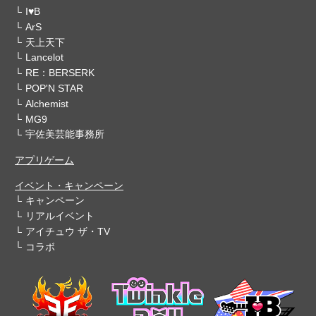
I♥B
ArS
天上天下
Lancelot
RE：BERSERK
POP'N STAR
Alchemist
MG9
宇佐美芸能事務所
アプリゲーム
イベント・キャンペーン
キャンペーン
リアルイベント
アイチュウ ザ・TV
コラボ