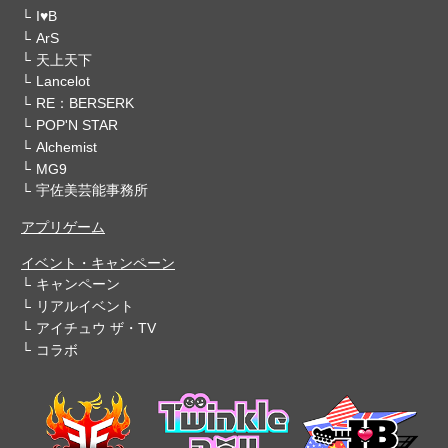
I♥B
ArS
天上天下
Lancelot
RE：BERSERK
POP'N STAR
Alchemist
MG9
宇佐美芸能事務所
アプリゲーム
イベント・キャンペーン
キャンペーン
リアルイベント
アイチュウ ザ・TV
コラボ