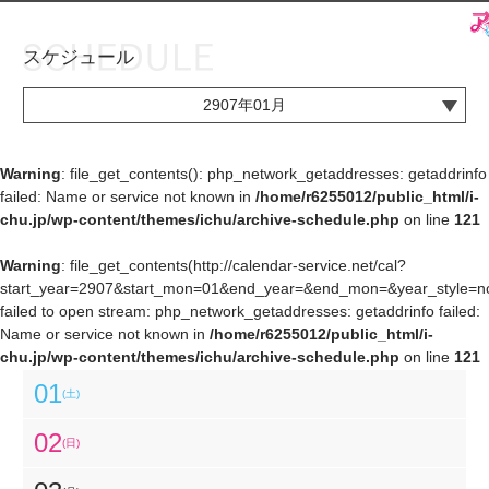
スケジュール
お知らせ
TOP
2907年01月
アイ★チュウとは
お知らせ
ユニット&キャラクター
アイ★チュウとは
Warning
: file_get_contents(): php_network_getaddresses: getaddrinfo
failed: Name or service not known in
/home/r6255012/public_html/i-
アプリゲーム
ユニット&キャラクター
chu.jp/wp-content/themes/ichu/archive-schedule.php
on line
121
イベント・キャンペーン
アプリゲーム
Warning
: file_get_contents(http://calendar-service.net/cal?
start_year=2907&start_mon=01&end_year=&end_mon=&year_style=nor
ミュージック
イベント・キャンペーン
failed to open stream: php_network_getaddresses: getaddrinfo failed:
Name or service not known in
/home/r6255012/public_html/i-
グッズ・本
ミュージック
chu.jp/wp-content/themes/ichu/archive-schedule.php
on line
121
ギャラリー
グッズ・本
01
(土)
ギャラリー
02
(日)