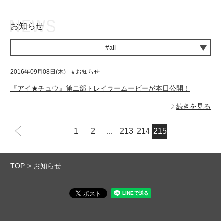
お知らせ
お知らせ
TOP
#all
アイ★チュウとは
お知らせ
2016年09月08日(木)
＃お知らせ
ユニット&キャラクター
アイ★チュウとは
『アイ★チュウ』第二部トレイラームービーが本日公開！
アプリゲーム
ユニット&キャラクター
続きを見る
イベント・キャンペーン
アプリゲーム
前
1
2
…
213
214
215
ミュージック
イベント・キャンペーン
グッズ・本
ミュージック
TOP
お知らせ
ギャラリー
グッズ・本
ギャラリー