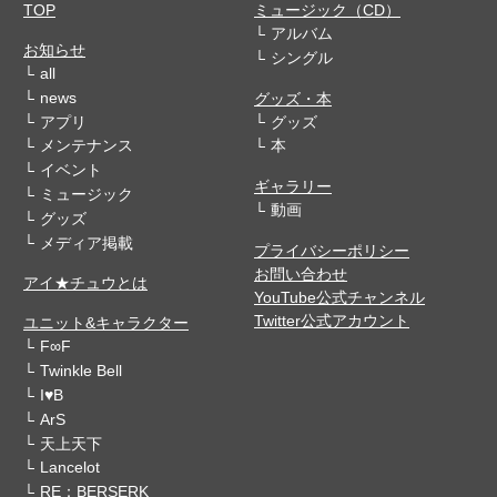
TOP
ミュージック（CD）
アルバム
お知らせ
シングル
all
news
グッズ・本
アプリ
グッズ
メンテナンス
本
イベント
ギャラリー
ミュージック
動画
グッズ
メディア掲載
プライバシーポリシー
お問い合わせ
アイ★チュウとは
YouTube公式チャンネル
Twitter公式アカウント
ユニット&キャラクター
F∞F
Twinkle Bell
I♥B
ArS
天上天下
Lancelot
RE：BERSERK