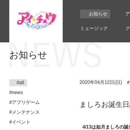
お知らせ
ア
ミュージック
グ
お知らせ
2020年04月12日(日)
#all
#news
#アプリゲーム
ましろお誕生日
#メンテナンス
#イベント
4/13は如月ましろの