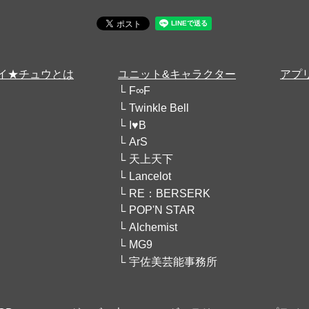
イ★チュウとは
ユニット&キャラクター
アプ
F∞F
Twinkle Bell
I♥B
ArS
天上天下
Lancelot
RE：BERSERK
POP'N STAR
Alchemist
MG9
宇佐美芸能事務所