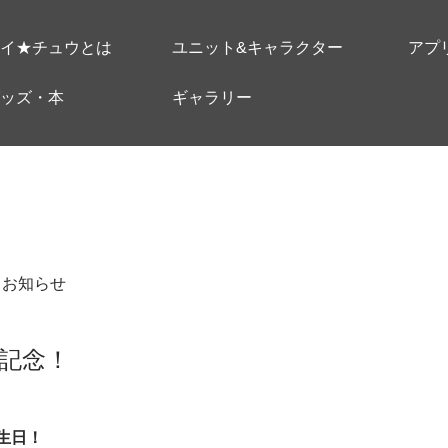
イ★チュウとは
ユニット&キャラクター
アプ
ッズ・本
ギャラリー
＃お知らせ
記念！
誕生日！