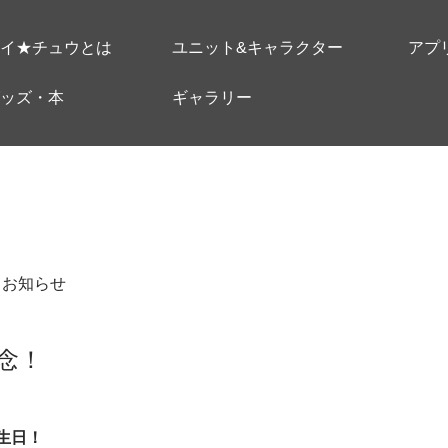
イ★チュウとは
ユニット&キャラクター
アプ
ッズ・本
ギャラリー
＃お知らせ
念！
誕生日！