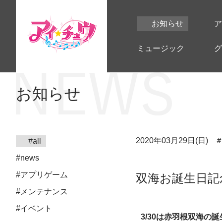
お知らせ
ア
ミュージック
グ
お知らせ
2020年03月29日(日)
#all
#news
#アプリゲーム
双海お誕生日記
#メンテナンス
#イベント
3/30は赤羽根双海の