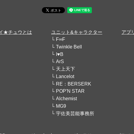
イ★チュウとは
ユニット&キャラクター
アプ
F∞F
Twinkle Bell
I♥B
ArS
天上天下
Lancelot
RE：BERSERK
POP'N STAR
Alchemist
MG9
宇佐美芸能事務所