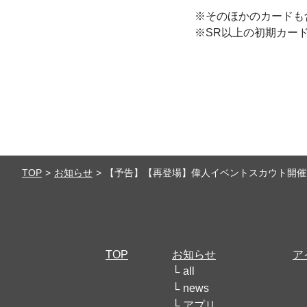
※そのほかのカードも
※SR以上の初期カー
TOP
お知らせ
【予告】【再登場】偉人イベントスカウト開催
TOP
お知らせ
ア
all
news
アプリ