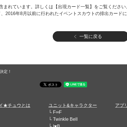
含まれています。詳しくは【出現カード一覧】をご覧ください
ド、2016年8月以前に行われたイベントスカウトの排出カード
一覧に戻る
決定！
イ★チュウとは
ユニット&キャラクター
アプ
F∞F
Twinkle Bell
I♥B