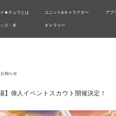
イ★チュウとは
ユニット&キャラクター
アプ
ッズ・本
ギャラリー
＃お知らせ
場】偉人イベントスカウト開催決定！