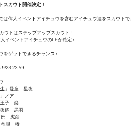
トスカウト開催決定！
では偉人イベントアイチュウを含むアイチュウ達をスカウトで
スカウトはステップアップスカウト！
に偉人イベントアイチュウのLEが確定♪
ウをゲットできるチャンス♪
/23 23:59
ウ
先生」愛童 星夜
ン」ノア
若王子 楽
」夜鶴 黒羽
下部 虎彦
」竜胆 椿