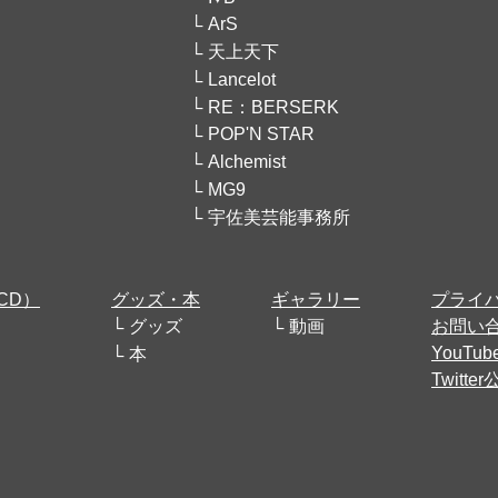
ArS
天上天下
Lancelot
RE：BERSERK
POP'N STAR
Alchemist
MG9
宇佐美芸能事務所
CD）
グッズ・本
ギャラリー
プライ
グッズ
動画
お問い
YouT
本
Twitt