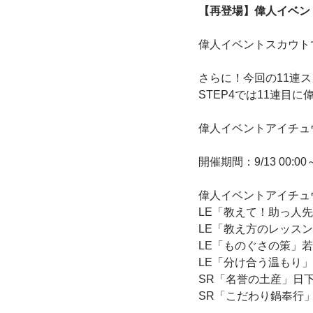
【再登場】偉人イベン
偉人イベントスカウト
さらに！今回の11連
STEP4では11連目
偉人イベントアイチュ
開催期間：9/13 00:00～9
偉人イベントアイチュ
LE「教えて！助っ人
LE「教え方のレッス
LE「ものぐさの策」
LE「分け合う温もり
SR「名誉の土産」日
SR「こだわり鍋奉行