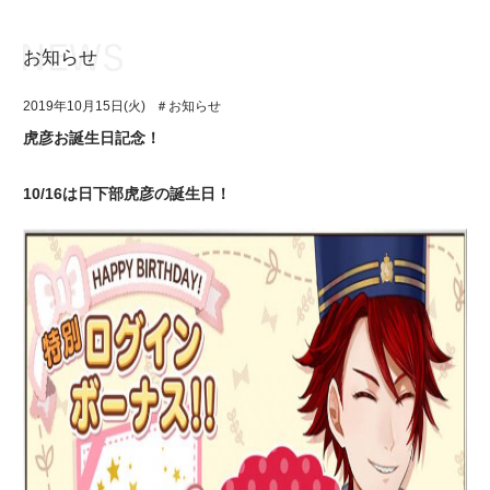
お知らせ
お知らせ
TOP
2019年10月15日(火)
＃お知らせ
アイ★チュウとは
お知らせ
虎彦お誕生日記念！
ユニット&キャラクター
アイ★チュウとは
10/16は日下部虎彦の誕生日！
アプリゲーム
ユニット&キャラクター
イベント・キャンペーン
アプリゲーム
ミュージック
イベント・キャンペーン
グッズ・本
ミュージック
ギャラリー
グッズ・本
ギャラリー