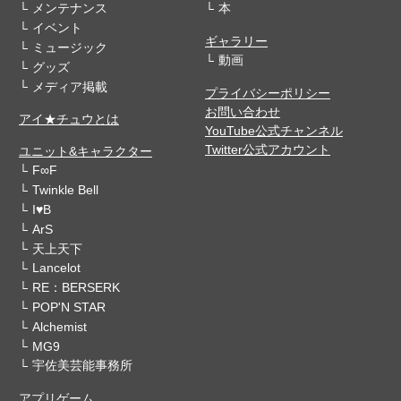
メンテナンス
本
イベント
ギャラリー
ミュージック
動画
グッズ
メディア掲載
プライバシーポリシー
お問い合わせ
アイ★チュウとは
YouTube公式チャンネル
Twitter公式アカウント
ユニット&キャラクター
F∞F
Twinkle Bell
I♥B
ArS
天上天下
Lancelot
RE：BERSERK
POP'N STAR
Alchemist
MG9
宇佐美芸能事務所
アプリゲーム