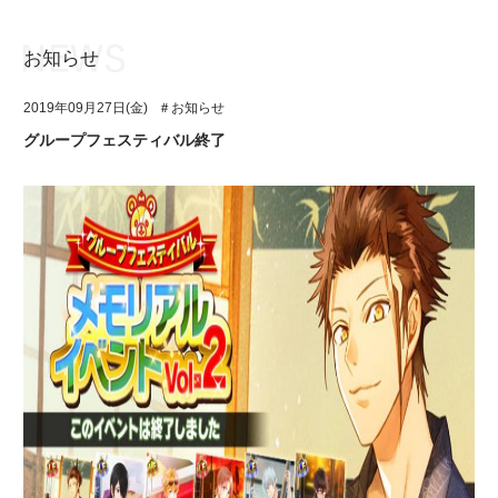
お知らせ
お知らせ
TOP
2019年09月27日(金)
＃お知らせ
アイ★チュウとは
お知らせ
グループフェスティバル終了
ユニット&キャラクター
アイ★チュウとは
アプリゲーム
ユニット&キャラクター
イベント・キャンペーン
アプリゲーム
ミュージック
イベント・キャンペーン
グッズ・本
ミュージック
ギャラリー
グッズ・本
ギャラリー