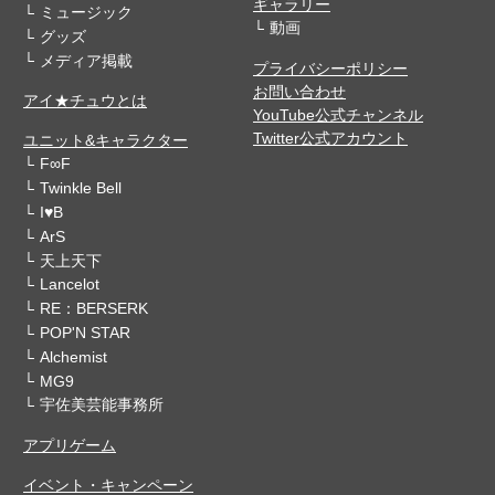
ギャラリー
ミュージック
動画
グッズ
メディア掲載
プライバシーポリシー
お問い合わせ
アイ★チュウとは
YouTube公式チャンネル
Twitter公式アカウント
ユニット&キャラクター
F∞F
Twinkle Bell
I♥B
ArS
天上天下
Lancelot
RE：BERSERK
POP'N STAR
Alchemist
MG9
宇佐美芸能事務所
アプリゲーム
イベント・キャンペーン