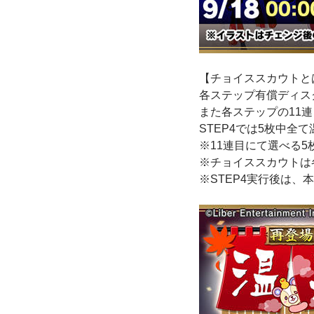
【チョイススカウトと
各ステップ有償ディス
また各ステップの11
STEP4では5枚中全
※11連目にて選べる
※チョイススカウトは
※STEP4実行後は