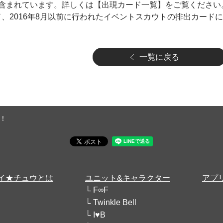
含まれています。詳しくは【出現カード一覧】をご覧ください
ド、2016年8月以前に行われたイベントスカウトの排出カード
一覧に戻る
！
イ★チュウとは
ユニット&キャラクター
アプ
F∞F
Twinkle Bell
I♥B