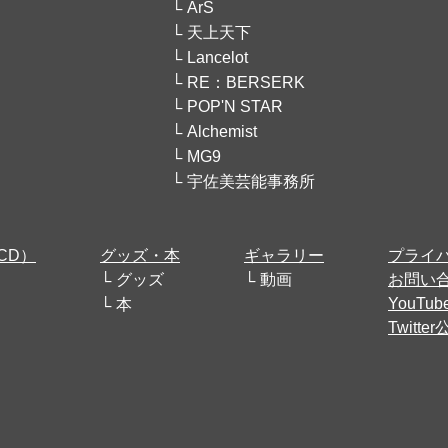
ArS
天上天下
Lancelot
RE：BERSERK
POP'N STAR
Alchemist
MG9
宇佐美芸能事務所
CD）
グッズ・本
ギャラリー
プライ
グッズ
動画
お問い
YouT
本
Twitt