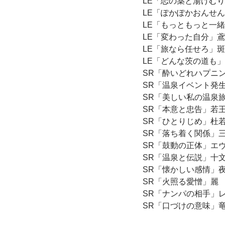
LE「恋の薬と湯けむ
LE「ぽかぽかおんせ
LE「もっともっと一
LE「変わった自分」
LE「旅なら任せろ」
LE「どんな茨の道も
SR「酔いどれハプニ
SR「温泉イベント発
SR「美しい私の温泉
SR「本意と忠告」若
SR「ひとりじめ」杜
SR「落ち着く関係」
SR「鼓動の正体」エ
SR「温泉と伝説」十
SR「懐かしい感情」
SR「火照る愛憎」麗
SR「ナンパの相手」
SR「口づけの意味」