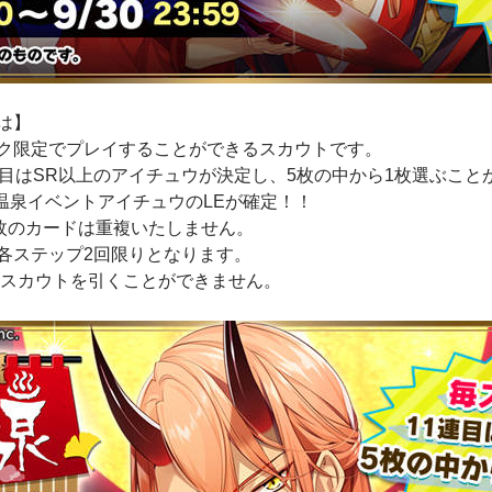
は】
ク限定でプレイすることができるスカウトです。
連目はSR以上のアイチュウが決定し、5枚の中から1枚選ぶこと
て温泉イベントアイチュウのLEが確定！！
5枚のカードは重複いたしません。
各ステップ2回限りとなります。
、本スカウトを引くことができません。