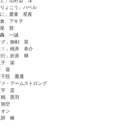
りと」山野辺 澪
んりょこう」バベル
緒に」愛童 星夜
鳶倉 アキヲ
斑尾 巽
」轟 一誠
ング」御剣 晃
生！」桃井 恭介
旅行」折原 輝
王子 楽
若 葵
三千院 鷹通
ヴァ・アームストロング
文字 蛮
夜鶴 黒羽
 朔空
レオン
竜胆 椿