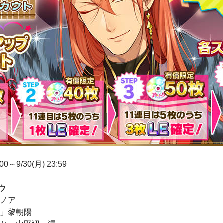
0～9/30(月) 23:59
ウ
」ノア
？」黎朝陽