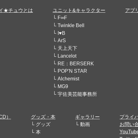
イ★チュウとは
ユニット&キャラクター
アプ
F∞F
Twinkle Bell
I♥B
ArS
天上天下
Lancelot
RE：BERSERK
POP'N STAR
Alchemist
MG9
宇佐美芸能事務所
CD）
グッズ・本
ギャラリー
プライ
グッズ
動画
お問い
YouT
本