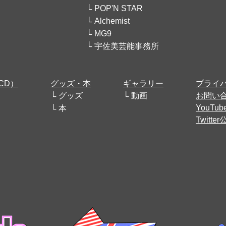
POP'N STAR
Alchemist
MG9
宇佐美芸能事務所
CD）
グッズ・本
ギャラリー
プライ
グッズ
動画
お問い
YouT
本
Twitt