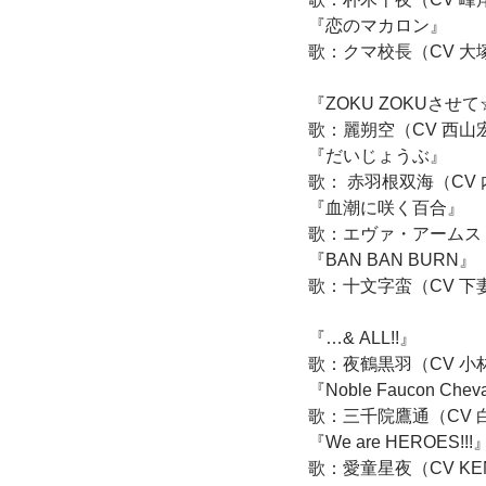
『恋のマカロン』
歌：クマ校長（CV 大
『ZOKU ZOKUさせ
歌：麗朔空（CV 西山
『だいじょうぶ』
歌： 赤羽根双海（CV
『血潮に咲く百合』
歌：エヴァ・アームス
『BAN BAN BURN』
歌：十文字蛮（CV 下
『…& ALL!!』
歌：夜鶴黒羽（CV 小
『Noble Faucon Cheva
歌：三千院鷹通（CV 
『We are HEROES!!!
歌：愛童星夜（CV KE