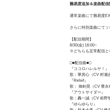
難易度追加＆楽曲配信
通常楽曲にて難易度EX
さらに特別楽曲にてソ
【配信期間】
8/30(金) 16:00~
※どちらも定常配信と
□■配信曲■□
『ココロハレルヤ！』
歌：華房心（CV 村瀬
『Relief』
歌： 御剣晃（CV 豊
『アウトサイダー』
歌：轟一誠（CV 前野
『ゆらゆらり』
歌：朴木十夜（CV 峰