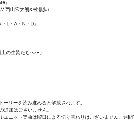
are』
V 西山宏太朗&村瀬歩）
R・L・A・N・D』
ion〜極上の生贄たちへ〜』
トーリーを読み進めると解放されます。
REの追加はございません。
ルユニット楽曲は曜日による切り替わりはございません。週間