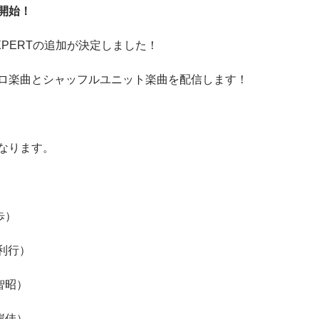
開始！
PERTの追加が決定しました！
ロ楽曲とシャッフルユニット楽曲を配信します！
なります。
歩）
永利行）
智昭）
岸佳）