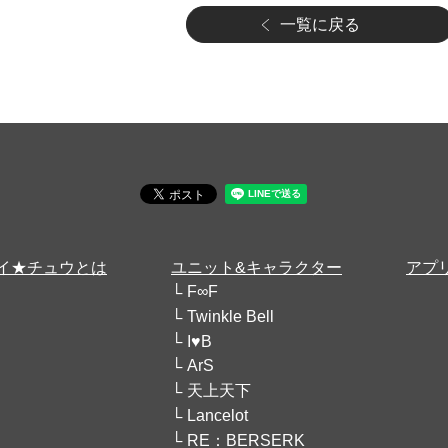
一覧に戻る
イ★チュウとは
ユニット&キャラクター
アプ
F∞F
Twinkle Bell
I♥B
ArS
天上天下
Lancelot
RE：BERSERK