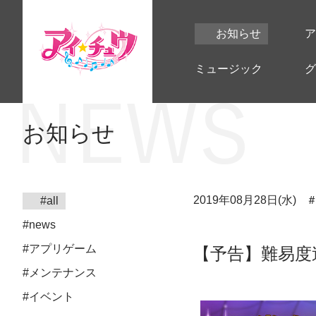
お知らせ
ア
ミュージック
グ
お知らせ
2019年08月28日(水)
#all
#news
#アプリゲーム
【予告】難易度
#メンテナンス
#イベント