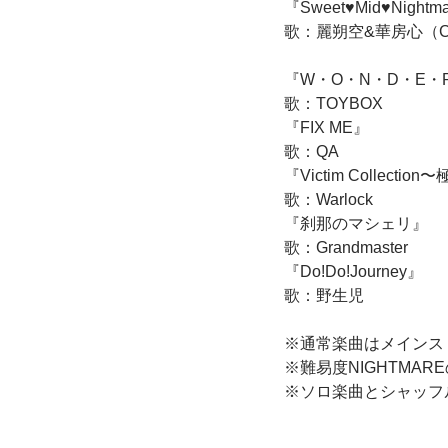
『Sweet♥Mid♥Nightm
歌：麗朔空&華房心（C
『W・O・N・D・E・
歌：TOYBOX
『FIX ME』
歌：QA
『Victim Collect
歌：Warlock
『刹那のマシェリ』
歌：Grandmaster
『Do!Do!Journey』
歌：野生児
※通常楽曲はメインス
※難易度NIGHTMA
※ソロ楽曲とシャッフ