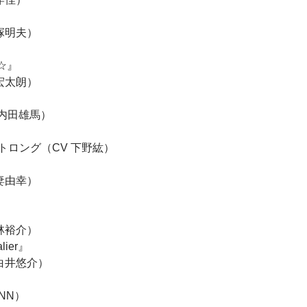
塚明夫）
て☆』
宏太朗）
 内田雄馬）
トロング（CV 下野紘）
妻由幸）
林裕介）
lier』
白井悠介）
』
NN）