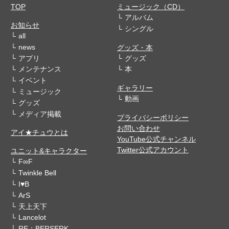
TOP
ミュージック（CD）
アルバム
お知らせ
シングル
all
news
グッズ・本
アプリ
グッズ
メンテナンス
本
イベント
ギャラリー
ミュージック
動画
グッズ
メディア掲載
プライバシーポリシー
お問い合わせ
アイ★チュウとは
YouTube公式チャンネル
Twitter公式アカウント
ユニット&キャラクター
F∞F
Twinkle Bell
I♥B
ArS
天上天下
Lancelot
RE：BERSERK