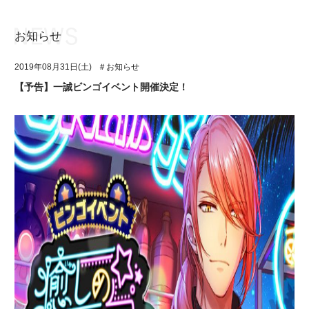
お知らせ
お知らせ
TOP
2019年08月31日(土)
＃お知らせ
アイ★チュウとは
お知らせ
【予告】一誠ビンゴイベント開催決定！
ユニット&キャラクター
アイ★チュウとは
アプリゲーム
ユニット&キャラクター
イベント・キャンペーン
アプリゲーム
ミュージック
イベント・キャンペーン
グッズ・本
ミュージック
ギャラリー
グッズ・本
ギャラリー