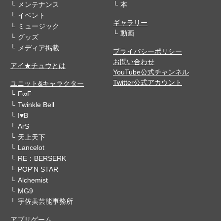
メンテナンス
本
イベント
ギャラリー
ミュージック
動画
グッズ
メディア掲載
プライバシーポリシー
お問い合わせ
アイ★チュウとは
YouTube公式チャンネル
Twitter公式アカウント
ユニット&キャラクター
F∞F
Twinkle Bell
I♥B
ArS
天上天下
Lancelot
RE：BERSERK
POP'N STAR
Alchemist
MG9
宇佐美芸能事務所
アプリゲーム