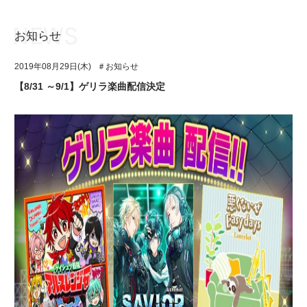
お知らせ
お知らせ
TOP
2019年08月29日(木)
＃お知らせ
アイ★チュウとは
お知らせ
【8/31 ～9/1】ゲリラ楽曲配信決定
ユニット&キャラクター
アイ★チュウとは
アプリゲーム
ユニット&キャラクター
イベント・キャンペーン
アプリゲーム
ミュージック
イベント・キャンペーン
グッズ・本
ミュージック
ギャラリー
グッズ・本
ギャラリー