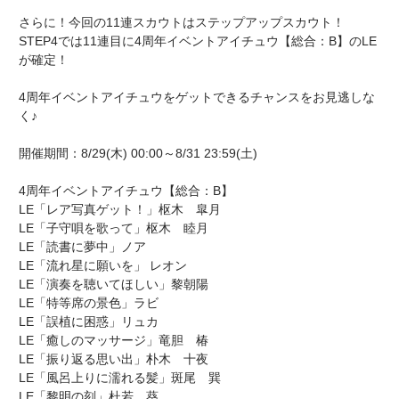
さらに！今回の11連スカウトはステップアップスカウト！
STEP4では11連目に4周年イベントアイチュウ【総合：B】のLE
が確定！
4周年イベントアイチュウをゲットできるチャンスをお見逃しな
く♪
開催期間：8/29(木) 00:00～8/31 23:59(土)
4周年イベントアイチュウ【総合：B】
LE「レア写真ゲット！」枢木 皐月
LE「子守唄を歌って」枢木 睦月
LE「読書に夢中」ノア
LE「流れ星に願いを」 レオン
LE「演奏を聴いてほしい」黎朝陽
LE「特等席の景色」ラビ
LE「誤植に困惑」リュカ
LE「癒しのマッサージ」竜胆 椿
LE「振り返る思い出」朴木 十夜
LE「風呂上りに濡れる髪」斑尾 巽
LE「黎明の刻」杜若 葵