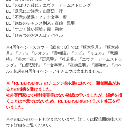
LE「のぼせた後に」エヴァ・アームストロング
LE「足元にご注意」山野辺 澪
LE「不意の遭遇！？」十文字 蛮
LE「絶好のチャンス到来」夜鶴 黒羽
LE「すごく近い距離」麗 朔空
LE「ひみつのおさんぽ」バベル
※4周年ベントスカウト【総合：B】では『枢木皐月』『枢木睦
月』『ノア』『レオン』『黎朝陽』『ラビ』『リュカ』『竜胆
椿』『朴木十夜』『斑尾巽』『杜若葵』『エヴァ・アームストロ
ング』『山野辺澪』『十文字蛮』『夜鶴黒羽』『麗朔空』『バベ
ル』以外の4周年イベントアイチュウは含まれません。
※「RE:BERSERK」のチェンジ前衣装において、類似商品があ
るとの指摘を受けました。
社外専門家にて権利侵害等はない確認は行いましたが、誤解を招
くことは本意ではないため、RE:BERSERKのイラスト修正を行
いました。
※そのほかのカードも含まれています。詳しくは配信開始後スカ
ウト詳細をご覧ください。