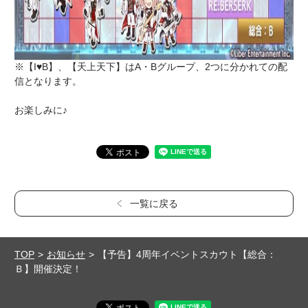
※【I♥B】、【天上天下】はA・Bグループ、2つに分かれての配
信となります。
お楽しみに♪
一覧に戻る
TOP
お知らせ
【予告】4周年イベントスカウト【総合：
Ｂ】開催決定！