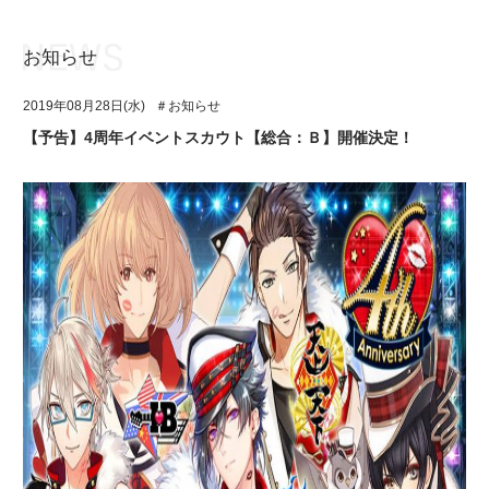
お知らせ
お知らせ
TOP
2019年08月28日(水)
＃お知らせ
アイ★チュウとは
お知らせ
【予告】4周年イベントスカウト【総合：Ｂ】開催決定！
ユニット&キャラクター
アイ★チュウとは
アプリゲーム
ユニット&キャラクター
イベント・キャンペーン
アプリゲーム
ミュージック
イベント・キャンペーン
グッズ・本
ミュージック
ギャラリー
グッズ・本
ギャラリー