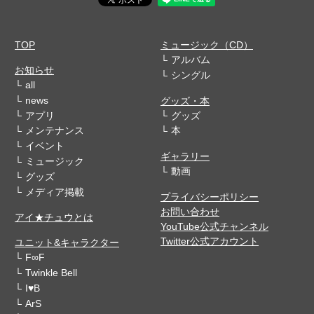
TOP
ミュージック（CD）
アルバム
お知らせ
シングル
all
news
グッズ・本
アプリ
グッズ
メンテナンス
本
イベント
ギャラリー
ミュージック
動画
グッズ
メディア掲載
プライバシーポリシー
お問い合わせ
アイ★チュウとは
YouTube公式チャンネル
Twitter公式アカウント
ユニット&キャラクター
F∞F
Twinkle Bell
I♥B
ArS