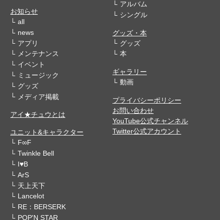
アルバム
お知らせ
シングル
all
news
グッズ・本
アプリ
グッズ
メンテナンス
本
イベント
ギャラリー
ミュージック
動画
グッズ
メディア掲載
プライバシーポリシー
お問い合わせ
アイ★チュウとは
YouTube公式チャンネル
Twitter公式アカウント
ユニット&キャラクター
F∞F
Twinkle Bell
I♥B
ArS
天上天下
Lancelot
RE：BERSERK
POP'N STAR