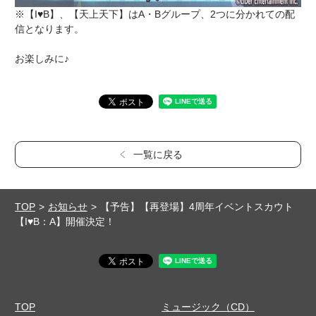
※【I♥B】、【天上天下】はA・Bグループ、2つに分かれての配
信となります。
お楽しみに♪
一覧に戻る
TOP
お知らせ
【予告】【再登場】4周年イベントスカウト
【I♥B：A】開催決定！
TOP
ミュージック（CD）