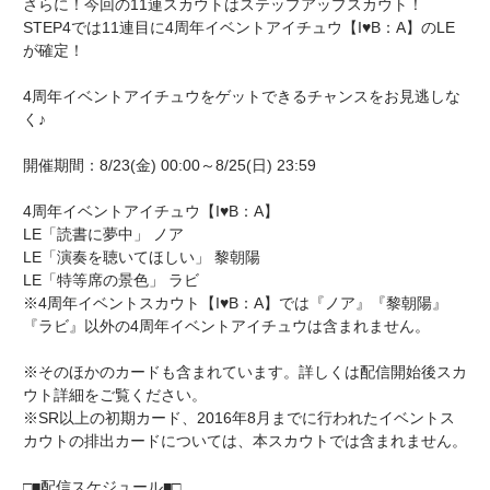
さらに！今回の11連スカウトはステップアップスカウト！
STEP4では11連目に4周年イベントアイチュウ【I♥B：A】のLE
が確定！
4周年イベントアイチュウをゲットできるチャンスをお見逃しな
く♪
開催期間：8/23(金) 00:00～8/25(日) 23:59
4周年イベントアイチュウ【I♥B：A】
LE「読書に夢中」 ノア
LE「演奏を聴いてほしい」 黎朝陽
LE「特等席の景色」 ラビ
※4周年イベントスカウト【I♥B：A】では『ノア』『黎朝陽』
『ラビ』以外の4周年イベントアイチュウは含まれません。
※そのほかのカードも含まれています。詳しくは配信開始後スカ
ウト詳細をご覧ください。
※SR以上の初期カード、2016年8月までに行われたイベントス
カウトの排出カードについては、本スカウトでは含まれません。
□■配信スケジュール■□