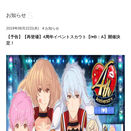
お知らせ
お知らせ
TOP
2019年08月22日(木)
＃お知らせ
アイ★チュウとは
お知らせ
【予告】【再登場】4周年イベントスカウト【I♥B：A】開催決
定！
ユニット&キャラクター
アイ★チュウとは
アプリゲーム
ユニット&キャラクター
イベント・キャンペーン
アプリゲーム
ミュージック
イベント・キャンペーン
グッズ・本
ミュージック
ギャラリー
グッズ・本
ギャラリー