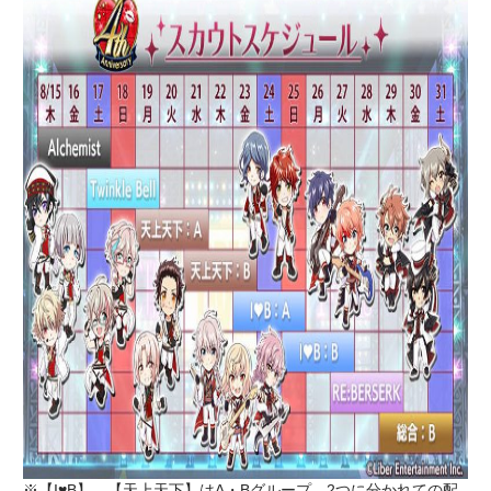
※【I♥B】、【天上天下】はA・Bグループ、2つに分かれての配