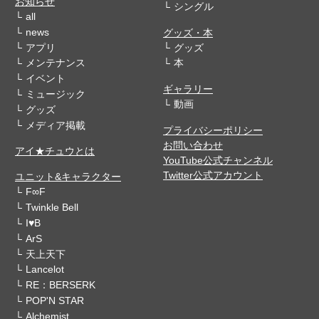
お知らせ
シングル
all
news
グッズ・本
アプリ
グッズ
メンテナンス
本
イベント
ギャラリー
ミュージック
動画
グッズ
メディア掲載
プライバシーポリシー
お問い合わせ
アイ★チュウとは
YouTube公式チャンネル
Twitter公式アカウント
ユニット&キャラクター
F∞F
Twinkle Bell
I♥B
ArS
天上天下
Lancelot
RE：BERSERK
POP'N STAR
Alchemist