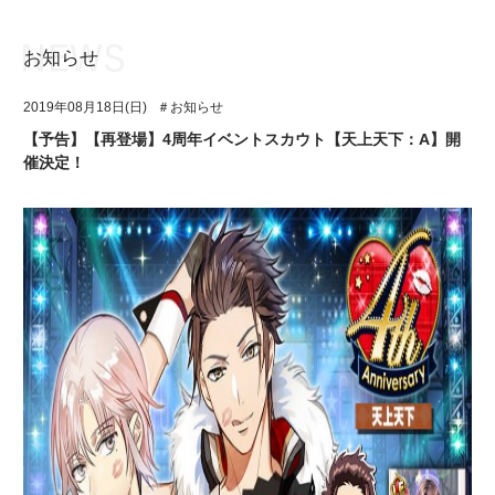
お知らせ
お知らせ
TOP
2019年08月18日(日)
＃お知らせ
アイ★チュウとは
お知らせ
【予告】【再登場】4周年イベントスカウト【天上天下：A】開
催決定！
ユニット&キャラクター
アイ★チュウとは
アプリゲーム
ユニット&キャラクター
イベント・キャンペーン
アプリゲーム
ミュージック
イベント・キャンペーン
グッズ・本
ミュージック
ギャラリー
グッズ・本
ギャラリー