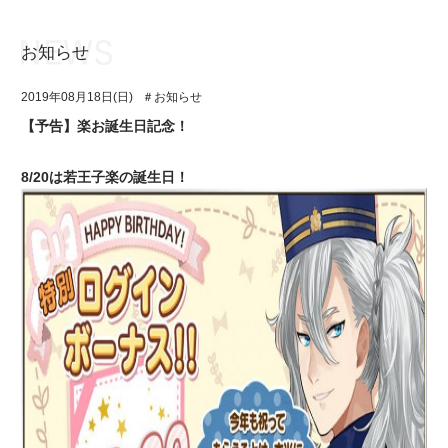
お知らせ
お知らせ
TOP
2019年08月18日(日)
＃お知らせ
アイ★チュウとは
お知らせ
【予告】楽お誕生日記念！
ユニット&キャラクター
アイ★チュウとは
8/20は若王子楽の誕生日！
アプリゲーム
ユニット&キャラクター
イベント・キャンペーン
アプリゲーム
ミュージック
イベント・キャンペーン
グッズ・本
ミュージック
ギャラリー
グッズ・本
ギャラリー