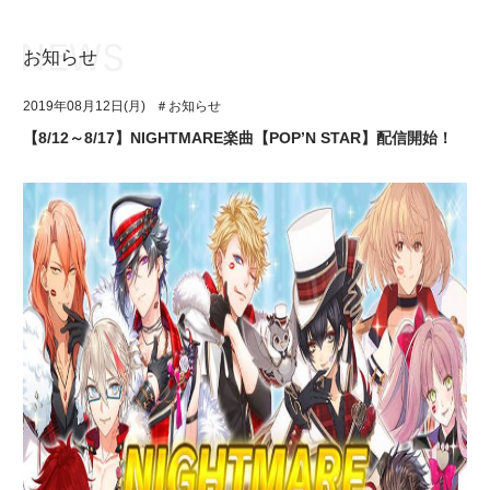
お知らせ
お知らせ
TOP
2019年08月12日(月)
＃お知らせ
アイ★チュウとは
お知らせ
【8/12～8/17】NIGHTMARE楽曲【POP’N STAR】配信開始！
ユニット&キャラクター
アイ★チュウとは
アプリゲーム
ユニット&キャラクター
イベント・キャンペーン
アプリゲーム
ミュージック
イベント・キャンペーン
グッズ・本
ミュージック
ギャラリー
グッズ・本
ギャラリー