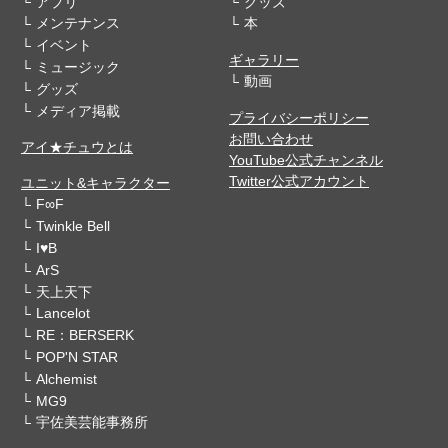
アプリ
グッズ
メンテナンス
本
イベント
ギャラリー
ミュージック
動画
グッズ
メディア掲載
プライバシーポリシー
お問い合わせ
アイ★チュウとは
YouTube公式チャンネル
Twitter公式アカウント
ユニット&キャラクター
F∞F
Twinkle Bell
I♥B
ArS
天上天下
Lancelot
RE：BERSERK
POP'N STAR
Alchemist
MG9
宇佐美芸能事務所