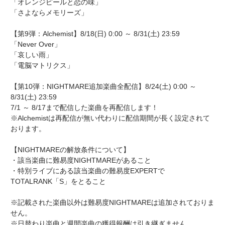
「オレンジピールと恋の味」
「さよならメモリーズ」
【第9弾：Alchemist】8/18(日) 0:00 ～ 8/31(土) 23:59
「Never Over」
「哀しい雨」
「電脳マトリクス」
【第10弾：NIGHTMARE追加楽曲全配信】8/24(土) 0:00 ～
8/31(土) 23:59
7/1 ～ 8/17まで配信した楽曲を再配信します！
※Alchemistは再配信が無い代わりに配信期間が長く設定されて
おります。
【NIGHTMAREの解放条件について】
・該当楽曲に難易度NIGHTMAREがあること
・特別ライブにある該当楽曲の難易度EXPERTで
TOTALRANK「S」をとること
※記載された楽曲以外は難易度NIGHTMAREは追加されておりま
せん。
※日替わり楽曲と週間楽曲の獲得報酬は引き継ぎません。