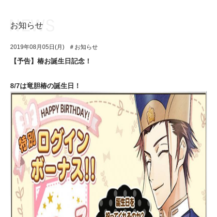
お知らせ
お知らせ
TOP
2019年08月05日(月)
＃お知らせ
アイ★チュウとは
お知らせ
【予告】椿お誕生日記念！
ユニット&キャラクター
アイ★チュウとは
8/7は竜胆椿の誕生日！
アプリゲーム
ユニット&キャラクター
イベント・キャンペーン
アプリゲーム
ミュージック
イベント・キャンペーン
グッズ・本
ミュージック
ギャラリー
グッズ・本
ギャラリー