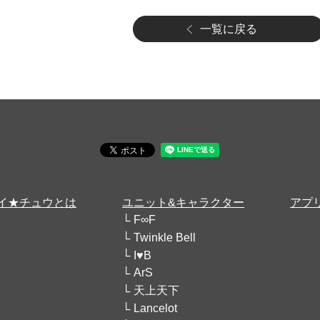
一覧に戻る
イ★チュウとは
ユニット&キャラクター
アプ
F∞F
Twinkle Bell
I♥B
ArS
天上天下
Lancelot