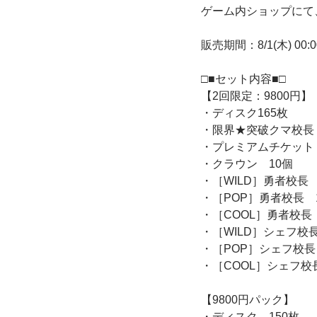
ゲーム内ショップにて
販売期間：8/1(木) 00:00
□■セット内容■□
【2回限定：9800円】
・ディスク165枚
・限界★突破クマ校長
・プレミアムチケット
・クラウン 10個
・［WILD］勇者校長
・［POP］勇者校長 
・［COOL］勇者校長
・［WILD］シェフ校
・［POP］シェフ校長
・［COOL］シェフ校
【9800円パック】
・ディスク 150枚