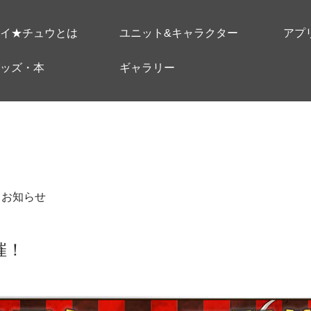
イ★チュウとは
ユニット&キャラクター
アプ
ッズ・本
ギャラリー
＃お知らせ
催！