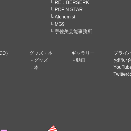
RE：BERSERK
POP'N STAR
Alchemist
MG9
宇佐美芸能事務所
CD）
グッズ・本
ギャラリー
プライ
グッズ
動画
お問い
YouT
本
Twitt