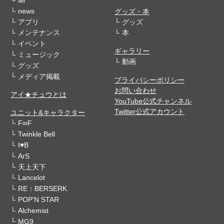
all
news
グッズ・本
アプリ
グッズ
メンテナンス
本
イベント
ギャラリー
ミュージック
動画
グッズ
メディア掲載
プライバシーポリシー
お問い合わせ
アイ★チュウとは
YouTube公式チャンネル
Twitter公式アカウント
ユニット&キャラクター
F∞F
Twinkle Bell
I♥B
ArS
天上天下
Lancelot
RE：BERSERK
POP'N STAR
Alchemist
MG9