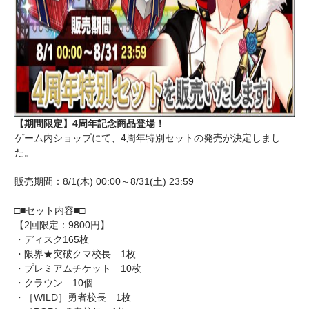
【期間限定】4周年記念商品登場！
ゲーム内ショップにて、4周年特別セットの発売が決定しまし
た。
販売期間：8/1(木) 00:00～8/31(土) 23:59
□■セット内容■□
【2回限定：9800円】
・ディスク165枚
・限界★突破クマ校長 1枚
・プレミアムチケット 10枚
・クラウン 10個
・［WILD］勇者校長 1枚