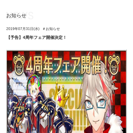
お知らせ
お知らせ
TOP
2019年07月31日(水)
＃お知らせ
アイ★チュウとは
お知らせ
【予告】4周年フェア開催決定！
ユニット&キャラクター
アイ★チュウとは
アプリゲーム
ユニット&キャラクター
イベント・キャンペーン
アプリゲーム
ミュージック
イベント・キャンペーン
グッズ・本
ミュージック
ギャラリー
グッズ・本
ギャラリー