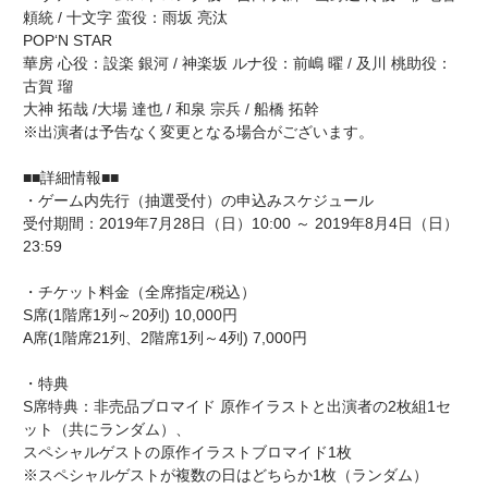
頼統 / 十文字 蛮役：雨坂 亮汰
POP‘N STAR
華房 心役：設楽 銀河 / 神楽坂 ルナ役：前嶋 曜 / 及川 桃助役：
古賀 瑠
大神 拓哉 /大場 達也 / 和泉 宗兵 / 船橋 拓幹
※出演者は予告なく変更となる場合がございます。
■■詳細情報■■
・ゲーム内先行（抽選受付）の申込みスケジュール
受付期間：2019年7月28日（日）10:00 ～ 2019年8月4日（日）
23:59
・チケット料金（全席指定/税込）
S席(1階席1列～20列) 10,000円
A席(1階席21列、2階席1列～4列) 7,000円
・特典
S席特典：非売品ブロマイド 原作イラストと出演者の2枚組1セ
ット（共にランダム）、
スペシャルゲストの原作イラストブロマイド1枚
※スペシャルゲストが複数の日はどちらか1枚（ランダム）