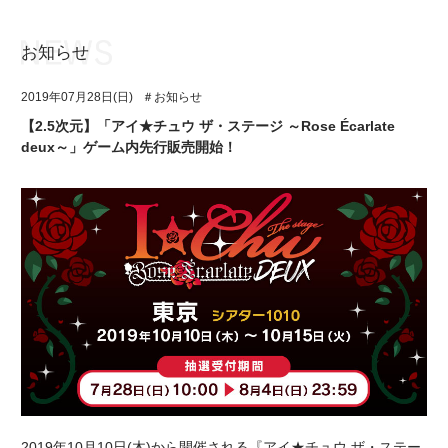
お知らせ
お知らせ
TOP
2019年07月28日(日)
＃お知らせ
アイ★チュウとは
お知らせ
【2.5次元】「アイ★チュウ ザ・ステージ ～Rose Écarlate
deux～」ゲーム内先行販売開始！
ユニット&キャラクター
アイ★チュウとは
アプリゲーム
ユニット&キャラクター
イベント・キャンペーン
アプリゲーム
ミュージック
イベント・キャンペーン
グッズ・本
ミュージック
ギャラリー
グッズ・本
ギャラリー
2019年10月10日(木)から開催される『アイ★チュウ ザ・ステー