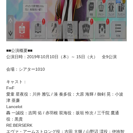
■■公演概要■■
公演日時：2019年10月10日（木）～ 15日（火） 全9公演
会場：シアター1010
キャスト：
F∞F
愛童 星夜役：川井 雅弘 / 湊 奏多役：大原 海輝 / 御剣 晃：小波
津 亜廉
Lancelot
轟 一誠役：吉岡 佑 / 赤羽根 双海役：坂垣 怜次 / 三千院 鷹通
役：黒貴
RE:BERSERK
エヴァ・アームストロング役：吉田 大輝 / 山野辺 澪役：伊地智