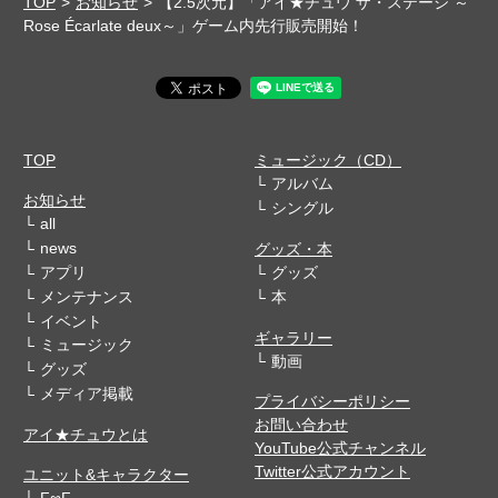
TOP
お知らせ
【2.5次元】「アイ★チュウ ザ・ステージ ～
Rose Écarlate deux～」ゲーム内先行販売開始！
TOP
ミュージック（CD）
アルバム
お知らせ
シングル
all
news
グッズ・本
アプリ
グッズ
メンテナンス
本
イベント
ギャラリー
ミュージック
動画
グッズ
メディア掲載
プライバシーポリシー
お問い合わせ
アイ★チュウとは
YouTube公式チャンネル
Twitter公式アカウント
ユニット&キャラクター
F∞F