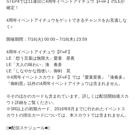
STEP4では11連目に4周年イベントアイチュウ【F∞F】のLEが
確定！
4周年イベントアイチュウをゲットできるチャンスをお見逃しな
く♪
開催期間：7/16(火) 00:00～7/18(木) 23:59
4周年イベントアイチュウ【F∞F】
LE「想う言葉は無限大」愛童 星夜
LE「大人の味わい」湊 奏多
LE「しなやかな指使い」御剣 晃
※4周年イベントスカウト【F∞F】では『愛童星夜』『湊奏多』
『御剣晃』以外の4周年イベントアイチュウは含まれません。
※そのほかのカードも含まれています。詳しくは配信開始後スカ
ウト詳細をご覧ください。
※SR以上の初期カード、2016年8月までに行われたイベントス
カウトの排出カードについては、本スカウトでは含まれません。
□■配信スケジュール■□