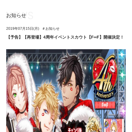
お知らせ
お知らせ
TOP
2019年07月15日(月)
＃お知らせ
アイ★チュウとは
お知らせ
【予告】【再登場】4周年イベントスカウト【F∞F】開催決定！
ユニット&キャラクター
アイ★チュウとは
アプリゲーム
ユニット&キャラクター
イベント・キャンペーン
アプリゲーム
ミュージック
イベント・キャンペーン
グッズ・本
ミュージック
ギャラリー
グッズ・本
ギャラリー