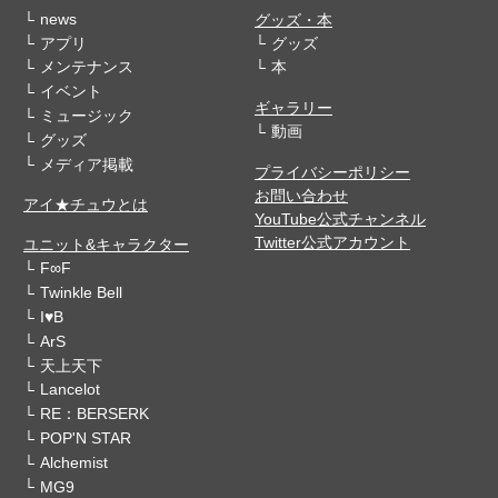
news
グッズ・本
アプリ
グッズ
メンテナンス
本
イベント
ギャラリー
ミュージック
動画
グッズ
メディア掲載
プライバシーポリシー
お問い合わせ
アイ★チュウとは
YouTube公式チャンネル
Twitter公式アカウント
ユニット&キャラクター
F∞F
Twinkle Bell
I♥B
ArS
天上天下
Lancelot
RE：BERSERK
POP'N STAR
Alchemist
MG9