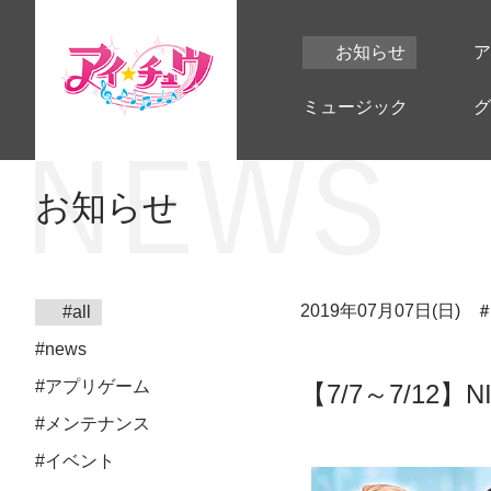
お知らせ
ア
ミュージック
グ
お知らせ
2019年07月07日(日)
#all
#news
#アプリゲーム
【7/7～7/12】
#メンテナンス
#イベント