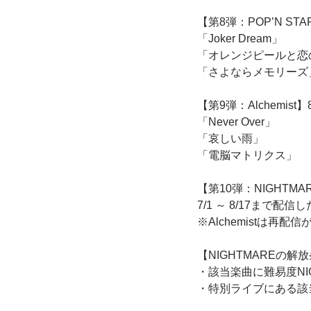
【第8弾：POP’N STAR】8
「Joker Dream」
「オレンジピールと恋
「さよならメモリーズ
【第9弾：Alchemist】8/1
「Never Over」
「哀しい雨」
「電脳マトリクス」
【第10弾：NIGHTMARE
7/1 ～ 8/17まで
※Alchemistは
【NIGHTMAREの解
・該当楽曲に難易度NI
・特別ライブにある該当