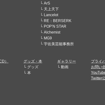
ArS
天上天下
Lancelot
RE：BERSERK
POP'N STAR
Alchemist
MG9
宇佐美芸能事務所
CD）
グッズ・本
ギャラリー
プライ
グッズ
動画
お問い
YouT
本
Twitt