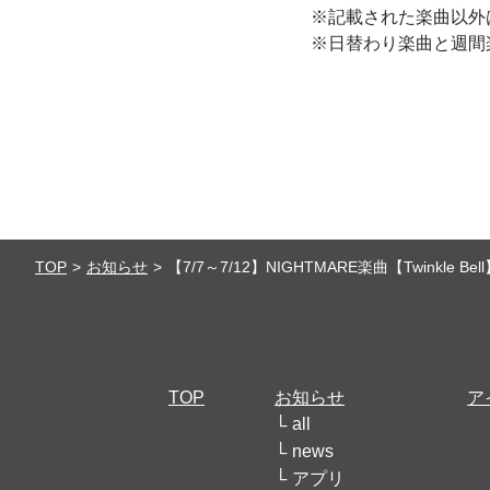
※記載された楽曲以外は
※日替わり楽曲と週間
TOP
お知らせ
【7/7～7/12】NIGHTMARE楽曲【Twinkle B
TOP
お知らせ
ア
all
news
アプリ