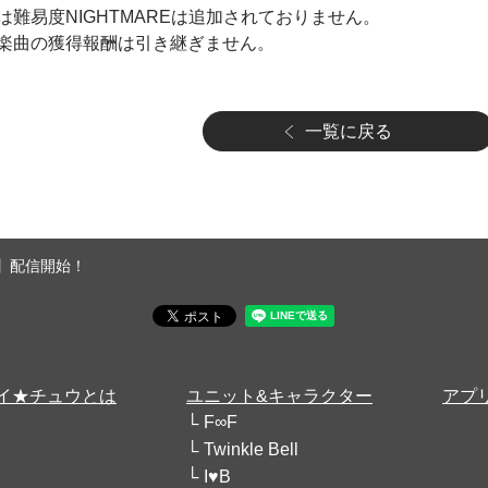
難易度NIGHTMAREは追加されておりません。
楽曲の獲得報酬は引き継ぎません。
一覧に戻る
ell】配信開始！
イ★チュウとは
ユニット&キャラクター
アプ
F∞F
Twinkle Bell
I♥B