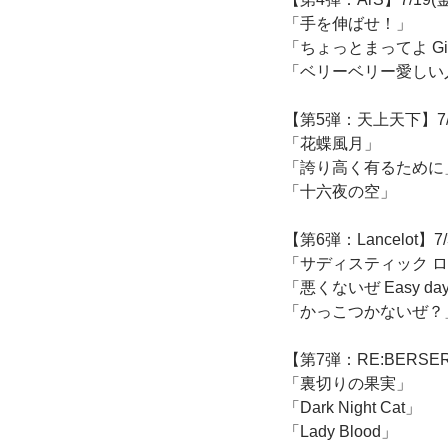
「手を伸ばせ！」
「ちょっとまってよ Give 
「ベリーベリー愛しい
【第5弾：天上天下】7/25(木
「花蝶風月」
「誇り高く有るために
「十六夜の空」
【第6弾：Lancelot】7/31
「サディスティック 
「悪くないぜ Easy da
「かっこつかないぜ？
【第7弾：RE:BERSERK】8
「裏切りの果実」
「Dark Night Cat」
「Lady Blood」