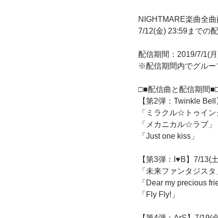
NIGHTMARE楽曲全曲
7/12(金) 23:59ま
配信期間：2019/7/1(月) 
※配信期間内でグルー
□■配信曲と配信期間■
【第2弾：Twinkle Bell】7
「ミラクル☆トゥイン
「メカニカル☆ラブ」
「Just one kiss」
【第3弾：I♥B】7/13(土) 0
「未来ファンタジスタ
「Dear my precious fr
「Fly Fly!」
【第4弾：ArS】7/19(金) 0