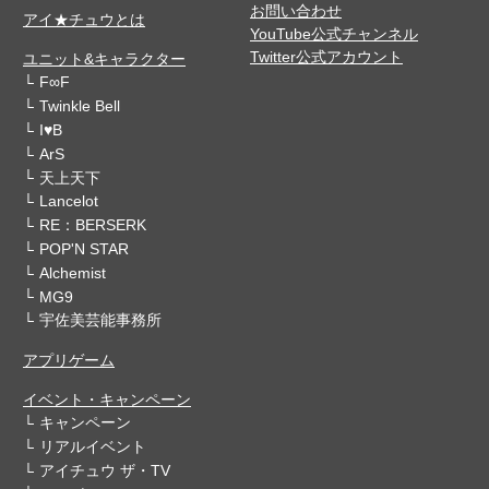
お問い合わせ
アイ★チュウとは
YouTube公式チャンネル
Twitter公式アカウント
ユニット&キャラクター
F∞F
Twinkle Bell
I♥B
ArS
天上天下
Lancelot
RE：BERSERK
POP'N STAR
Alchemist
MG9
宇佐美芸能事務所
アプリゲーム
イベント・キャンペーン
キャンペーン
リアルイベント
アイチュウ ザ・TV