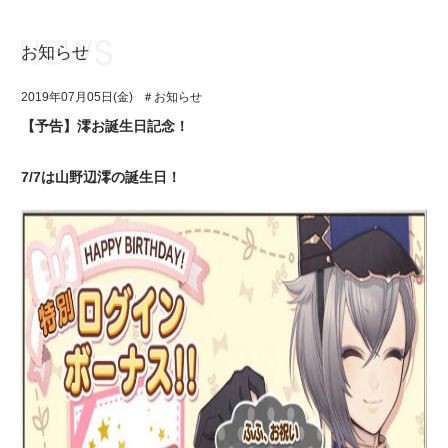
お知らせ
お知らせ
TOP
2019年07月05日(金)
＃お知らせ
アイ★チュウとは
お知らせ
【予告】澪お誕生日記念！
ユニット&キャラクター
アイ★チュウとは
7/7は山野辺澪の誕生日！
アプリゲーム
ユニット&キャラクター
イベント・キャンペーン
アプリゲーム
ミュージック
イベント・キャンペーン
グッズ・本
ミュージック
ギャラリー
グッズ・本
ギャラリー