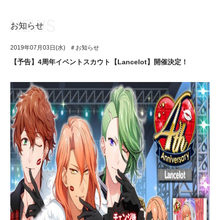
お知らせ
お知らせ
TOP
2019年07月03日(水)
＃お知らせ
アイ★チュウとは
お知らせ
【予告】4周年イベントスカウト【Lancelot】開催決定！
ユニット&キャラクター
アイ★チュウとは
アプリゲーム
ユニット&キャラクター
イベント・キャンペーン
アプリゲーム
ミュージック
イベント・キャンペーン
グッズ・本
ミュージック
ギャラリー
グッズ・本
ギャラリー