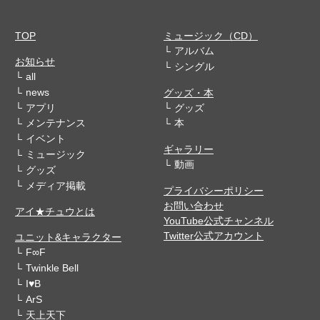
TOP
ミュージック（CD）
アルバム
お知らせ
シングル
all
news
グッズ・本
アプリ
グッズ
メンテナンス
本
イベント
ギャラリー
ミュージック
動画
グッズ
メディア掲載
プライバシーポリシー
お問い合わせ
アイ★チュウとは
YouTube公式チャンネル
Twitter公式アカウント
ユニット&キャラクター
F∞F
Twinkle Bell
I♥B
ArS
天上天下