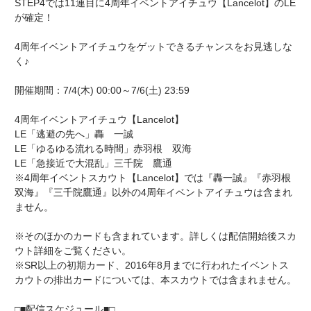
STEP4では11連目に4周年イベントアイチュウ【Lancelot】のLE
が確定！
4周年イベントアイチュウをゲットできるチャンスをお見逃しな
く♪
開催期間：7/4(木) 00:00～7/6(土) 23:59
4周年イベントアイチュウ【Lancelot】
LE「逃避の先へ」轟 一誠
LE「ゆるゆる流れる時間」赤羽根 双海
LE「急接近で大混乱」三千院 鷹通
※4周年イベントスカウト【Lancelot】では『轟一誠』『赤羽根
双海』『三千院鷹通』以外の4周年イベントアイチュウは含まれ
ません。
※そのほかのカードも含まれています。詳しくは配信開始後スカ
ウト詳細をご覧ください。
※SR以上の初期カード、2016年8月までに行われたイベントス
カウトの排出カードについては、本スカウトでは含まれません。
□■配信スケジュール■□