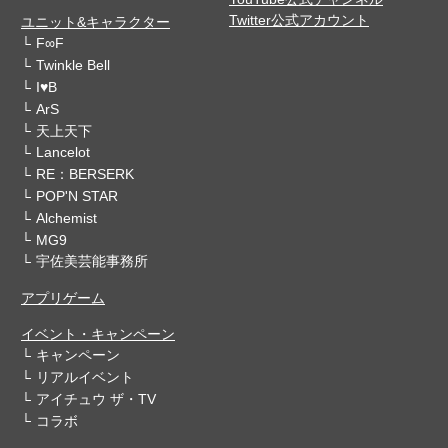
Twitter公式アカウント
ユニット&キャラクター
F∞F
Twinkle Bell
I♥B
ArS
天上天下
Lancelot
RE：BERSERK
POP'N STAR
Alchemist
MG9
宇佐美芸能事務所
アプリゲーム
イベント・キャンペーン
キャンペーン
リアルイベント
アイチュウ ザ・TV
コラボ