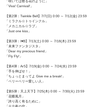
「咲いては散る花のように」
「Viva! Carnival!」
【第2弾：Twinkle Bell】7/7(日) 0:00 ～ 7/12(金) 23:59
「ミラクル☆トゥインクル」
「メカニカル☆ラブ」
「Just one kiss」
【第3弾：I♥B】7/13(土) 0:00 ～ 7/18(木) 23:59
「未来ファンタジスタ」
「Dear my precious friend」
「Fly Fly!」
【第4弾：ArS】7/19(金) 0:00 ～ 7/24(水) 23:59
「手を伸ばせ！」
「ちょっとまってよ Give me a break!」
「ベリーベリー愛しい人」
【第5弾：天上天下】7/25(木) 0:00 ～ 7/30(火) 23:59
「花蝶風月」
「誇り高く有るために」
「十六夜の空」