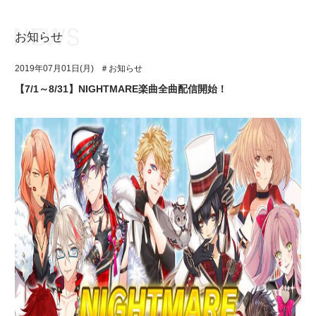
お知らせ
お知らせ
TOP
2019年07月01日(月)
＃お知らせ
アイ★チュウとは
お知らせ
【7/1～8/31】NIGHTMARE楽曲全曲配信開始！
ユニット&キャラクター
アイ★チュウとは
アプリゲーム
ユニット&キャラクター
イベント・キャンペーン
アプリゲーム
ミュージック
イベント・キャンペーン
グッズ・本
ミュージック
ギャラリー
グッズ・本
ギャラリー