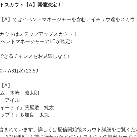
ントスカウト【A】開催決定！
ト【A】ではイベントマネージャーを含むアイチュウ達をスカウ
スカウトはステップアップスカウト！
にイベントマネージャーのLEが確定♪
できるチャンスをお見逃しなく♪
～7/31(水) 23:59
【A】
ーム」木崎 凛太朗
沫 アイル
スイーティ」荒屋敷 純太
アップ！」多加良 鬼丸
含まれています。詳しくは配信開始後スカウト詳細をご覧くだ
ド、2016年8月以前に行われたイベントスカウトの排出カード