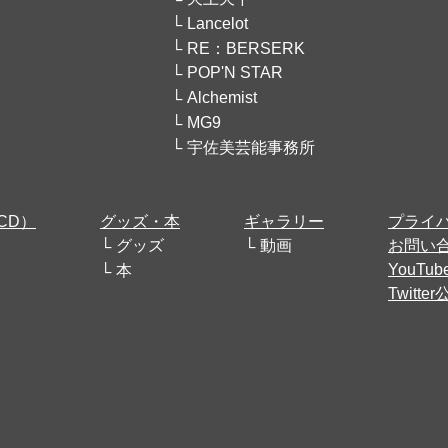
Lancelot
RE：BERSERK
POP'N STAR
Alchemist
MG9
宇佐美芸能事務所
CD）
グッズ・本
ギャラリー
プライ
グッズ
動画
お問い
YouT
本
Twitt