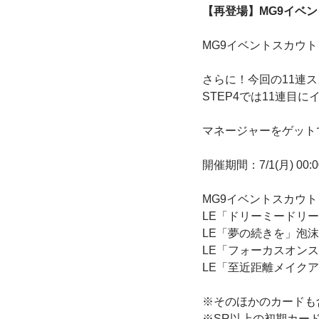
【再登場】MG9イベ
MG9イベントスカウ
さらに！今回の11連
STEP4では11連目
マネージャーをゲット
開催期間：7/1(月) 00:00
MG9イベントスカウト
LE「ドリーミードリ
LE「夢の続きを」泡
LE「フォーカスオン
LE「至近距離メイク
※そのほかのカードも
※SR以上の初期カー