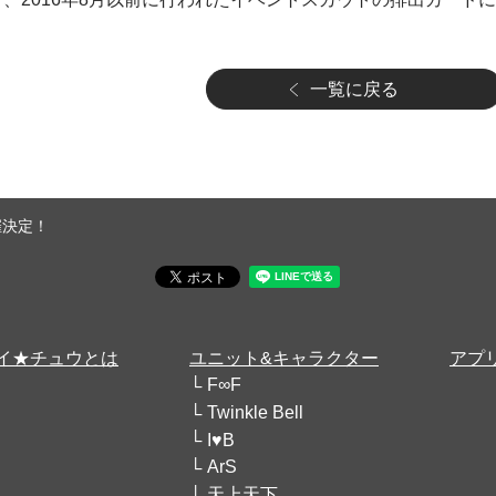
一覧に戻る
催決定！
イ★チュウとは
ユニット&キャラクター
アプ
F∞F
Twinkle Bell
I♥B
ArS
天上天下