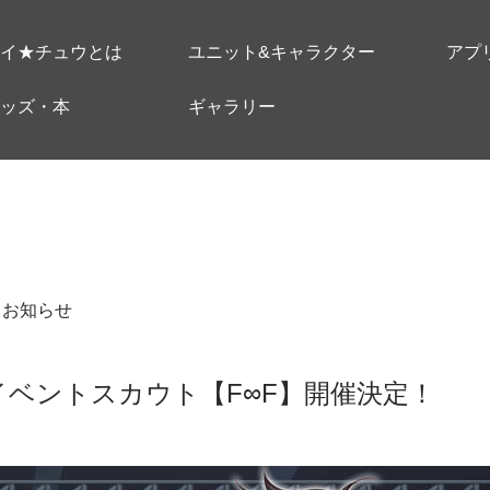
イ★チュウとは
ユニット&キャラクター
アプ
ッズ・本
ギャラリー
＃お知らせ
イベントスカウト【F∞F】開催決定！