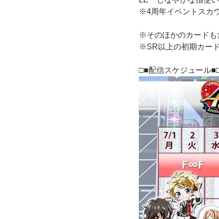
※4周年イベントスカ
※そのほかのカードも
※SR以上の初期カー
□■配信スケジュール■