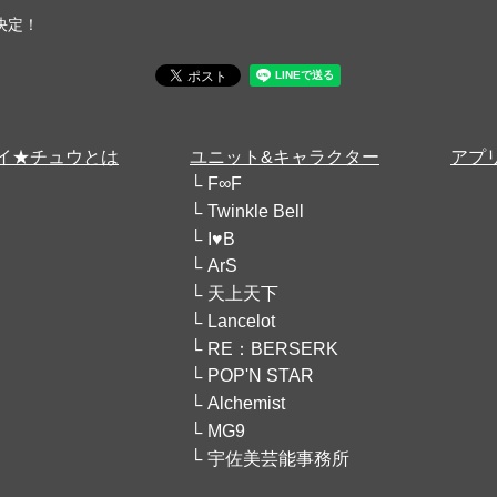
決定！
イ★チュウとは
ユニット&キャラクター
アプ
F∞F
Twinkle Bell
I♥B
ArS
天上天下
Lancelot
RE：BERSERK
POP'N STAR
Alchemist
MG9
宇佐美芸能事務所