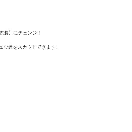
年衣装】にチェンジ！
チュウ達をスカウトできます。