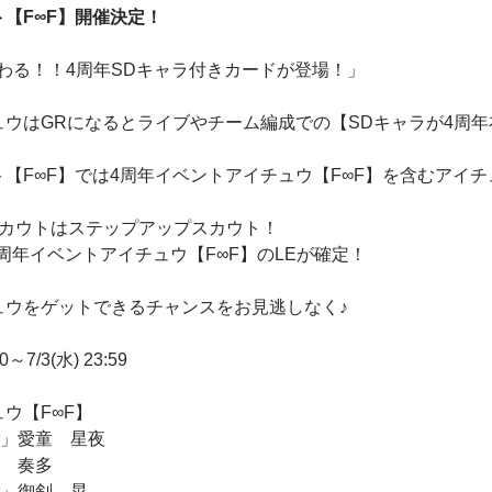
【F∞F】開催決定！
わる！！4周年SDキャラ付きカードが登場！」
ュウはGRになるとライブやチーム編成での【SDキャラが4周
ト【F∞F】では4周年イベントアイチュウ【F∞F】を含むアイ
スカウトはステップアップスカウト！
に4周年イベントアイチュウ【F∞F】のLEが確定！
ュウをゲットできるチャンスをお見逃しなく♪
～7/3(水) 23:59
ウ【F∞F】
大」愛童 星夜
湊 奏多
い」御剣 晃