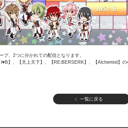
ループ、2つに分かれての配信となります。
l】、【I♥B】、【天上天下】、【RE:BERSERK】、【Alchem
一覧に戻る